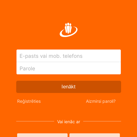
E-pasts vai mob. telefons
Parole
Ienākt
Reģistrēties
Aizmirsi paroli?
Vai ienāc ar