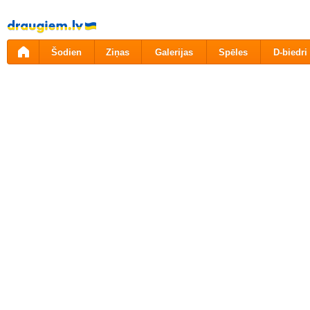
Pāriet
uz
saturu
Šodien
Ziņas
Galerijas
Spēles
D-biedri