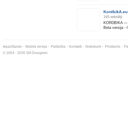
KordbikA.e
165
sekotāji
KORDBIKA — Ep
Beta versija - 
Iepazīšanās
Mobilā versija
Palīdzība
Kontakti
Noteikumi
Privātums
Pa
© 2004 - 2026 SIA Draugiem