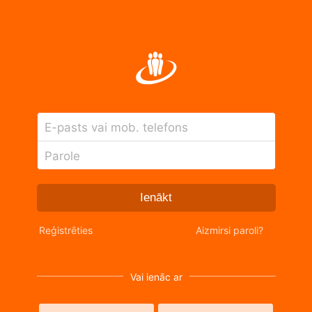
E-pasts vai mob. telefons
Parole
Ienākt
Reģistrēties
Aizmirsi paroli?
Vai ienāc ar