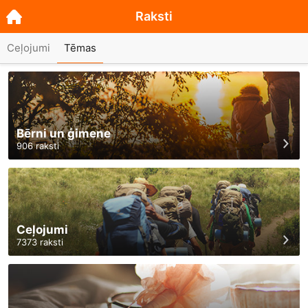
Raksti
Ceļojumi
Tēmas
Bērni un ģimene
906
raksti
Ceļojumi
7373
raksti