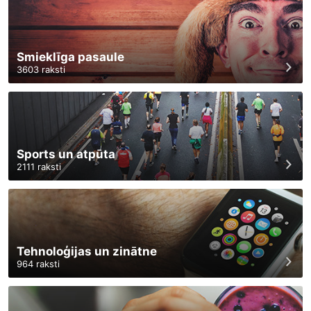
Smieklīga pasaule
3603
raksti
Sports un atpūta
2111
raksti
Tehnoloģijas un zinātne
964
raksti