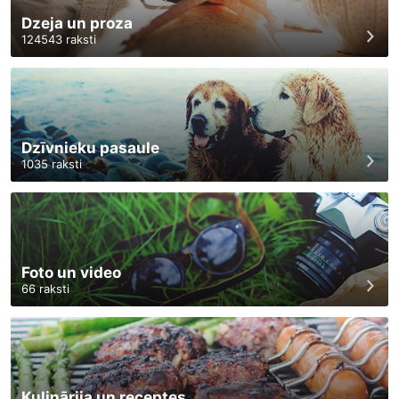
Dzeja un proza
124543
raksti
Dzīvnieku pasaule
1035
raksti
Foto un video
66
raksti
Kulinārija un receptes