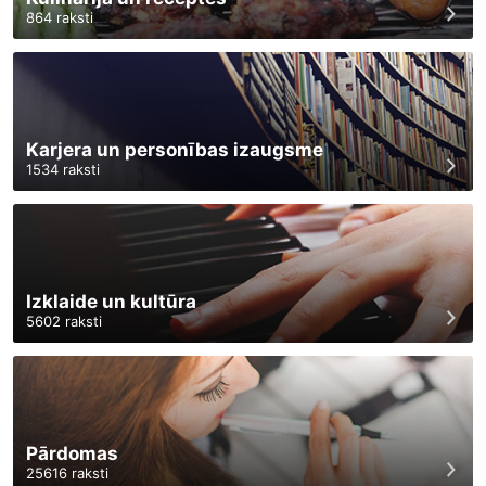
864
raksti
Karjera un personības izaugsme
1534
raksti
Izklaide un kultūra
5602
raksti
Pārdomas
25616
raksti