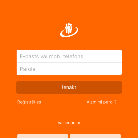
E-pasts vai mob. telefons
Parole
Ienākt
Reģistrēties
Aizmirsi paroli?
Vai ienāc ar