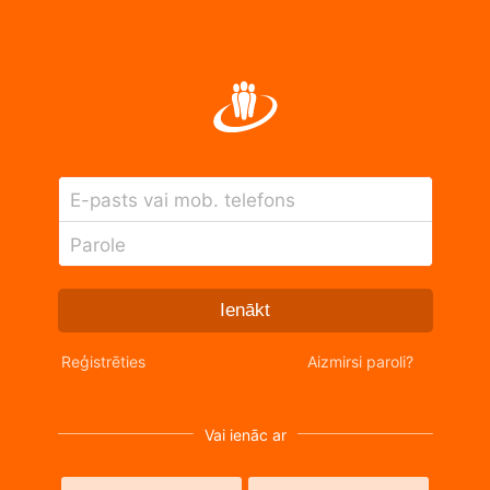
E-pasts vai mob. telefons
Parole
Ienākt
Reģistrēties
Aizmirsi paroli?
Vai ienāc ar