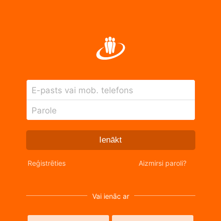
E-pasts vai mob. telefons
Parole
Ienākt
Reģistrēties
Aizmirsi paroli?
Vai ienāc ar