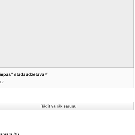
iepas" stādaudzētava
.LV
Rādīt vairāk sarunu
rāmata
(5)