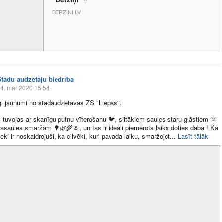
BERZINI.LV
Stādu audzētāju biedrība
4. mar 2020 15:54
i jaunumi no stādaudzētavas ZS "Liepas".
 tuvojas ar skanīgu putnu vīterošanu
🐦
, siltākiem saules staru glāstiem
🌞
pasaules smaržām
🌳
🌿
🌾
🌷
, un tas ir ideāli piemērots laiks doties dabā ! Kā
ieki ir noskaidrojuši, ka cilvēki, kuri pavada laiku, smaržojot​...
Lasīt tālāk