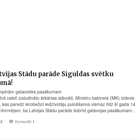
atvijas Stādu parāde Siguldas svētku
umā!
turpinām gatavoties pasākumam
ā valstī izsludināto ārkārtas stāvokli, Ministru kabinets (MK) izdevis
, kas paredz ierobežot iedzīvotāju pulcēšanos vismaz līdz šī gada 14.
 informējam, ka Latvijas Stādu parāde šobrīd gatavojas pasākumam...
12
Komentēt
1