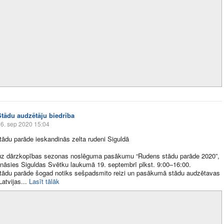
Stādu audzētāju biedrība
6. sep 2020 15:04
ādu parāde ieskandinās zelta rudeni Siguldā
uz dārzkopības sezonas noslēguma pasākumu “Rudens stādu parāde 2020”,
ināsies Siguldas Svētku laukumā 19. septembrī plkst. 9:00–16:00.
tādu parāde šogad notiks sešpadsmito reizi un pasākumā stādu audzētavas
atvijas​...
Lasīt tālāk