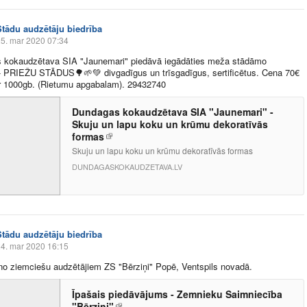
Stādu audzētāju biedrība
5. mar 2020 07:34
 kokaudzētava SIA "Jaunemari" piedāvā iegādāties meža stādāmo
u- PRIEŽU STĀDUS
🌳
🌱
💚
divgadīgus un trīsgadīgus, sertificētus. Cena 70€
 1000gb. (Rietumu apgabalam). 29432740
Dundagas kokaudzētava SIA "Jaunemari" -
Skuju un lapu koku un krūmu dekoratīvās
formas
Skuju un lapu koku un krūmu dekoratīvās formas
DUNDAGASKOKAUDZETAVA.LV
Stādu audzētāju biedrība
4. mar 2020 16:15
o ziemciešu audzētājiem ZS "Bērziņi" Popē, Ventspils novadā.
Īpašais piedāvājums - Zemnieku Saimniecība
"Bērziņi"