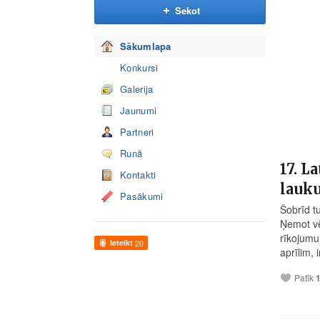
Sekot
Sākumlapa
Konkursi
Galerija
Jaunumi
Partneri
Runā
17. L
Kontakti
lauk
Pasākumi
Šobrīd 
Ņemot vēr
rīkojumu
Ieteikt
20
aprīlim,
Patīk