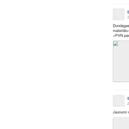
2
Dundagas
materiāl
+PVN par
2
Jaunumi n