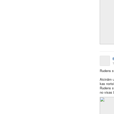
1
Rudens st
Aicinām 
kas noris
Rudens s
no visas L