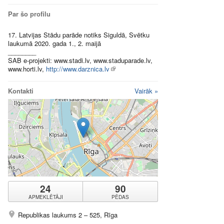
Par šo profilu
17. Latvijas Stādu parāde notiks Siguldā, Svētku
laukumā 2020. gada 1., 2. maijā
________
SAB e-projekti: www.stadi.lv, www.staduparade.lv,
www.horti.lv,
http://www.darznica.lv
Kontakti
Vairāk »
24
90
APMEKLĒTĀJI
PĒDAS
Republikas laukums 2 – 525, Rīga