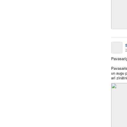
2
Pavasarīg
Pavasaris
un augu 
arī zinātn