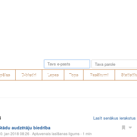
pēles
D-biedri
Lapas
Tops
Pasākumi
Statistik
i
Lasīt senākus ierakstus
Stādu audzētāju biedrība
0. jan 2018 08:26
· Aptuvenais lasīšanas ilgums - 1 min