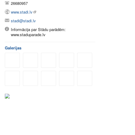
26680957
www.stadi.lv
stadi@stadi.lv
Informācija par Stādu parādēm:
www.staduparade.lv
Galerijas