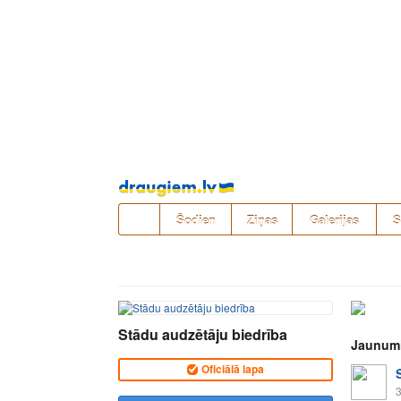
Pāriet
uz
saturu
Šodien
Ziņas
Galerijas
S
Stādu audzētāju biedrība
Jaunum
Oficiālā lapa
3