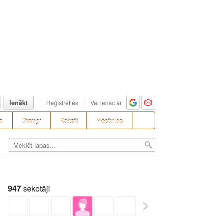
Ienākt
Reģistrēties
Vai ienāc ar
a
Draugi
Raksti
Vēstules
947
sekotāji