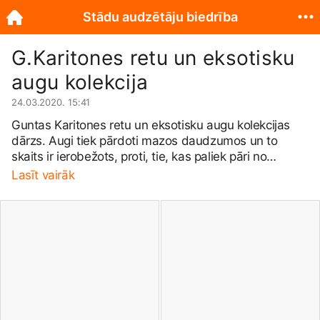
Stādu audzētāju biedrība
G.Karitones retu un eksotisku
augu kolekcija
24.03.2020. 15:41
Guntas Karitones retu un eksotisku augu kolekcijas
dārzs. Augi tiek pārdoti mazos daudzumos un to
skaits ir ierobežots, proti, tie, kas paliek pāri no
kolekcijas vai savairojušies par daudz. Iegādes
Lasīt vairāk
aptuvenais laiks - no maija sākuma vai vidus. Lielāko
daļu no kolekcijas var apskatīties mājas lapā (kaut ne
visi pieejami), bet saziņai e-pasts. Neliela daļa
pieejamo augu: Anemone nemorosa
&quot;Robinsoniana&quot;, &quot;Blue Eys&quot;;
Amorphophallus; Codonopsis lanceolata; Canna
&quot;Cleopatra&quot;,&quot;
Stuttgart&quot;,&quot;Pink Sunburst&quot;;
Campanula thursoides; Gymnospermium Altaicum;