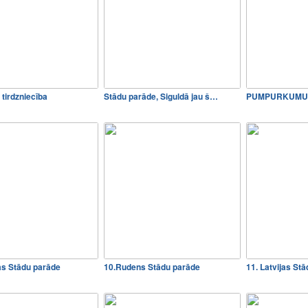
 tirdzniecība
Stādu parāde, Siguldā jau š…
PUMPURKUMU
jas Stādu parāde
10.Rudens Stādu parāde
11. Latvijas St