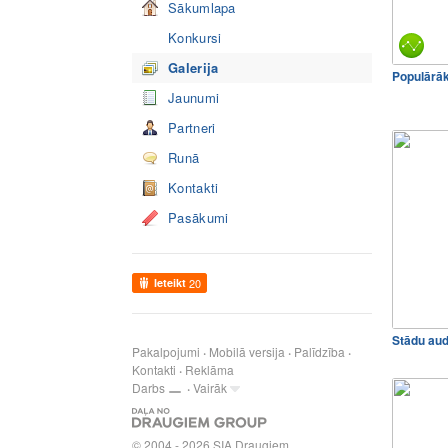
Sākumlapa
Konkursi
Galerija
Populārā
Jaunumi
Partneri
Runā
Kontakti
Pasākumi
Ieteikt
20
Stādu au
Pakalpojumi
Mobilā versija
Palīdzība
Kontakti
Reklāma
Darbs
Vairāk
© 2004 - 2026 SIA Draugiem