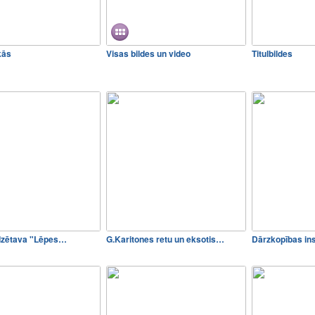
kās
Visas bildes un video
Titulbildes
dzētava "Lēpes…
G.Karitones retu un eksotis…
Dārzkopības ins