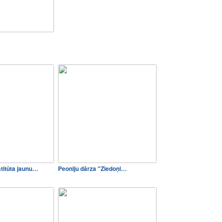
titūta jaunu…
Peoniju dārza "Ziedoņi…