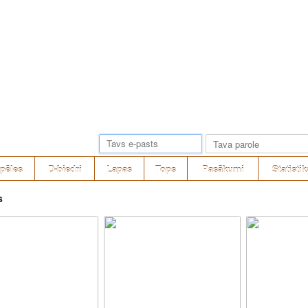
pēles
D-biedri
Lapas
Tops
Pasākumi
Statistik
s