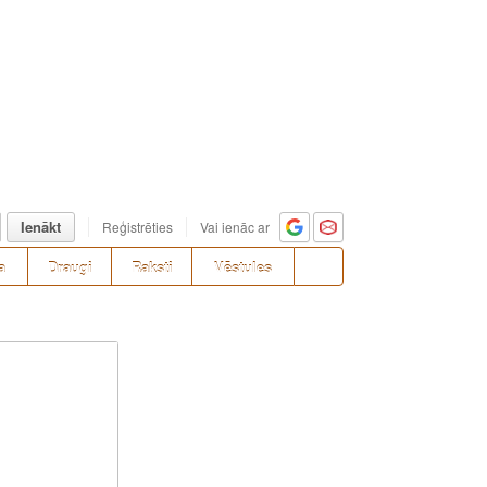
Ienākt
Reģistrēties
Vai ienāc ar
a
Draugi
Raksti
Vēstules