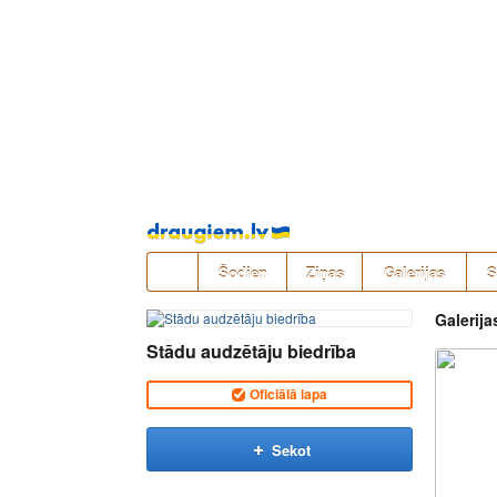
Pāriet
uz
saturu
Šodien
Ziņas
Galerijas
S
Galerija
Stādu audzētāju biedrība
Oficiālā lapa
Sekot