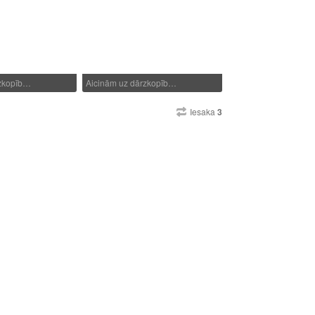
rzkopīb…
Aicinām uz dārzkopīb…
Iesaka
3