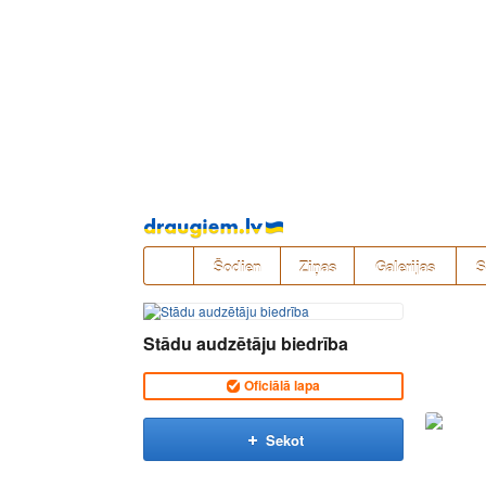
Pāriet
uz
saturu
Šodien
Ziņas
Galerijas
S
Stādu audzētāju biedrība
Oficiālā lapa
Sekot