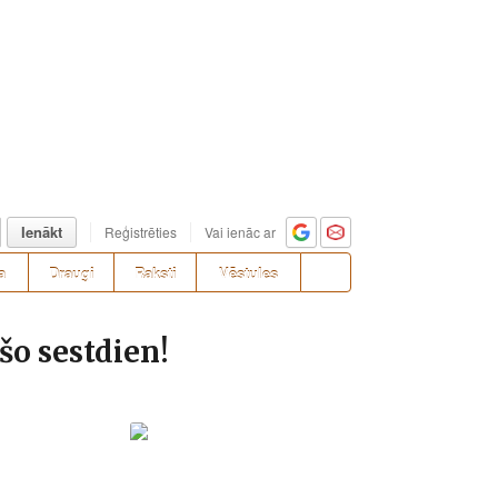
Ienākt
Reģistrēties
Vai ienāc ar
a
Draugi
Raksti
Vēstules
šo sestdien!