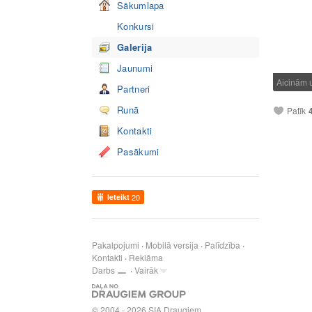
Sākumlapa
Konkursi
Galerija
Jaunumi
Aicinām 
Partneri
Runā
Patīk
Kontakti
Pasākumi
Ieteikt
20
Pakalpojumi
Mobilā versija
Palīdzība
Kontakti
Reklāma
Darbs
Vairāk
© 2004 - 2026 SIA Draugiem