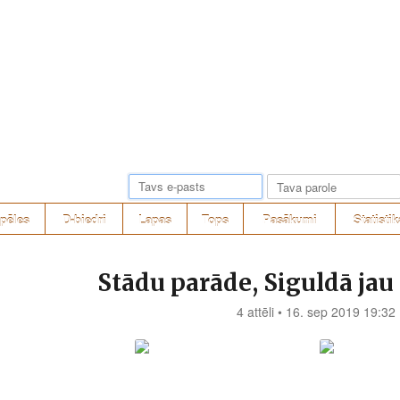
pēles
D-biedri
Lapas
Tops
Pasākumi
Statistik
Stādu parāde, Siguldā jau 
4 attēli • 16. sep 2019 19:32