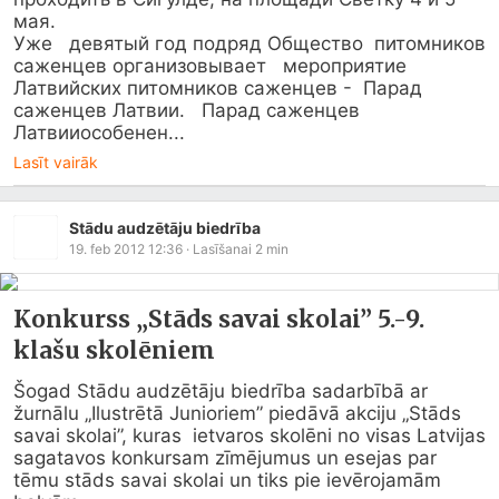
мая.

Уже   девятый год подряд Общество  питомников 
саженцев организовывает   мероприятие 
Латвийских питомников саженцев -  Парад 
саженцев Латвии.   Парад саженцев 
Латвииособенен...
Lasīt vairāk
Stādu audzētāju biedrība
19. feb 2012 12:36
· Lasīšanai
2
min
Konkurss „Stāds savai skolai” 5.-9.
klašu skolēniem
Šogad Stādu audzētāju biedrība sadarbībā ar  
žurnālu „Ilustrētā Junioriem” piedāvā akciju „Stāds 
savai skolai”, kuras  ietvaros skolēni no visas Latvijas 
sagatavos konkursam zīmējumus un esejas par  
tēmu stāds savai skolai un tiks pie ievērojamām 