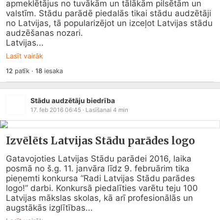
apmeklētājus no tuvākām un tālākām pilsētām un 
valstīm. Stādu parādē piedalās tikai stādu audzētāji 
no Latvijas, tā popularizējot un izceļot Latvijas stādu 
audzēšanas nozari.

Latvijas...
Lasīt vairāk
12
patīk
·
18
iesaka
Stādu audzētāju biedrība
17. feb 2016 06:45
· Lasīšanai
4
min
Izvēlēts Latvijas Stādu parādes logo
Gatavojoties Latvijas Stādu parādei 2016, laika 
posmā no š.g. 11. janvāra līdz 9. februārim tika 
pieņemti konkursa “Radi Latvijas Stādu parādes 
logo!” darbi. Konkursā piedalīties varētu teju 100 
Latvijas mākslas skolas, kā arī profesionālās un 
augstākās izglītības...