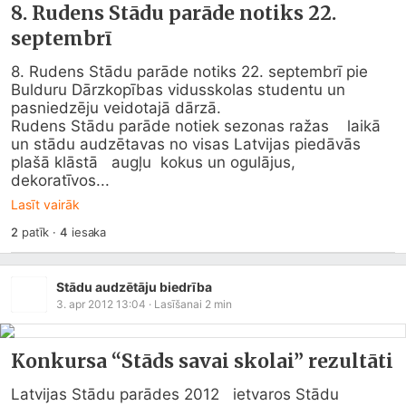
8. Rudens Stādu parāde notiks 22.
septembrī
8. Rudens Stādu parāde notiks 22. septembrī pie 
Bulduru Dārzkopības vidusskolas studentu un 
pasniedzēju veidotajā dārzā.

Rudens Stādu parāde notiek sezonas ražas    laikā 
un stādu audzētavas no visas Latvijas piedāvās 
plašā klāstā   augļu  kokus un ogulājus, 
dekoratīvos...
Lasīt vairāk
2
patīk
·
4
iesaka
Stādu audzētāju biedrība
3. apr 2012 13:04
· Lasīšanai
2
min
Konkursa “Stāds savai skolai” rezultāti
Latvijas Stādu parādes 2012   ietvaros Stādu 