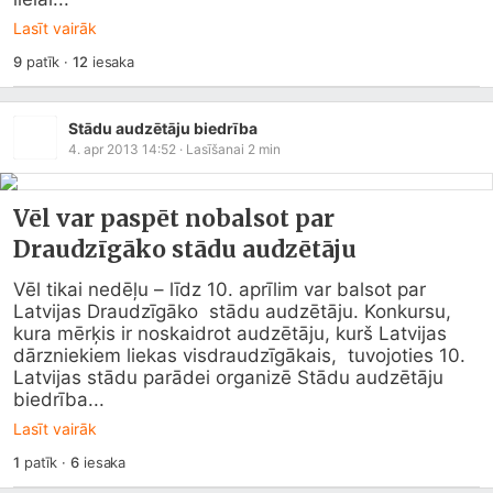
Lasīt vairāk
9
patīk
·
12
iesaka
Stādu audzētāju biedrība
4. apr 2013 14:52
· Lasīšanai
2
min
Vēl var paspēt nobalsot par
Draudzīgāko stādu audzētāju
Vēl tikai nedēļu – līdz 10. aprīlim var balsot par 
Latvijas Draudzīgāko  stādu audzētāju. Konkursu, 
kura mērķis ir noskaidrot audzētāju, kurš Latvijas 
dārzniekiem liekas visdraudzīgākais,  tuvojoties 10. 
Latvijas stādu parādei organizē Stādu audzētāju  
biedrība...
Lasīt vairāk
1
patīk
·
6
iesaka