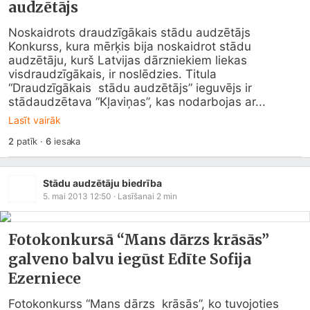
audzētājs
Noskaidrots draudzīgākais stādu audzētājs  

Konkurss, kura mērķis bija noskaidrot stādu 
audzētāju, kurš Latvijas dārzniekiem liekas  
visdraudzīgākais, ir noslēdzies. Titula 
“Draudzīgākais  stādu audzētājs” ieguvējs ir 
stādaudzētava “Kļaviņas”, kas nodarbojas ar...
Lasīt vairāk
2
patīk
·
6
iesaka
Stādu audzētāju biedrība
5. mai 2013 12:50
· Lasīšanai
2
min
Fotokonkursā “Mans dārzs krāsās”
galveno balvu iegūst Edīte Sofija
Ezerniece
Fotokonkurss “Mans dārzs  krāsās”, ko tuvojoties 