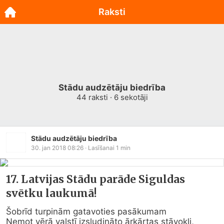
Raksti
Stādu audzētāju biedrība
44
raksti ·
6
sekotāji
Stādu audzētāju biedrība
30. jan 2018 08:26
· Lasīšanai
1
min
17. Latvijas Stādu parāde Siguldas
svētku laukumā!
Šobrīd turpinām gatavoties pasākumam

Ņemot vērā valstī izsludināto ārkārtas stāvokli, 