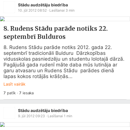
Stādu audzētāju biedrība
10. jūl 2012 08:52
· Lasīšanai
3
min
8. Rudens Stādu parāde notiks 22.
septembrī Bulduros
8. Rudens Stādu parāde notiks 2012. gada 22. 
septembrī tradicionāli Bulduru  Dārzkopības 
vidusskolas pasniedzēju un studentu lolotajā dārzā. 

Pagājušā gada rudenī māte daba mūs lutināja ar 
garu atvasaru un Rudens Stādu  parādes dienā 
lapas kokos rotājās krāšņās...
Lasīt vairāk
7
patīk
·
7
iesaka
Stādu audzētāju biedrība
9. jūl 2012 09:23
· Lasīšanai
1
min