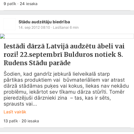
9
patīk
·
24
iesaka
Stādu audzētāju biedrība
14. sep 2012 08:10
· Lasīšanai
6
min
Iestādi dārzā Latvijā audzētu ābeli vai
rozi! 22.septembrī Bulduros notiek 8.
Rudens Stādu parāde
Šodien, kad gandrīz jebkurā lielveikalā starp 
pārtikas produktiem vai  būvmateriāliem var atrast 
dārzā stādāmas puķes vai kokus, liekas nav nekādu  
problēmu, iekārtot sev tīkamu dārza stūrīti. Tomēr 
pieredzējuši dārznieki zina  – tas, kas ir sēts, 
sprausts vai...
Lasīt vairāk
13
patīk
·
20
iesaka