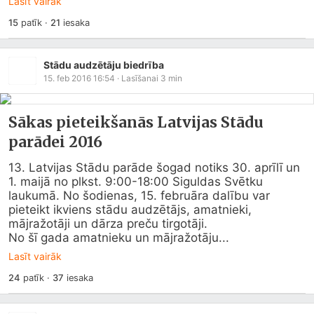
Lasīt vairāk
15
patīk
·
21
iesaka
Stādu audzētāju biedrība
15. feb 2016 16:54
· Lasīšanai
3
min
Sākas pieteikšanās Latvijas Stādu
parādei 2016
13. Latvijas Stādu parāde šogad notiks 30. aprīlī un 
1. maijā no plkst. 9:00-18:00 Siguldas Svētku 
laukumā. No šodienas, 15. februāra dalību var 
pieteikt ikviens stādu audzētājs, amatnieki, 
mājražotāji un dārza preču tirgotāji. 

No šī gada amatnieku un mājražotāju...
Lasīt vairāk
24
patīk
·
37
iesaka