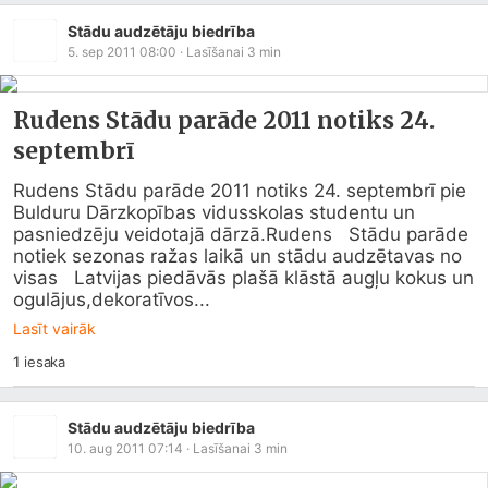
Stādu audzētāju biedrība
5. sep 2011 08:00
· Lasīšanai
3
min
Rudens Stādu parāde 2011 notiks 24.
septembrī
Rudens Stādu parāde 2011 notiks 24. septembrī pie 
Bulduru Dārzkopības vidusskolas studentu un 
pasniedzēju veidotajā dārzā.Rudens   Stādu parāde 
notiek sezonas ražas laikā un stādu audzētavas no 
visas   Latvijas piedāvās plašā klāstā augļu kokus un 
ogulājus,dekoratīvos...
Lasīt vairāk
1
iesaka
Stādu audzētāju biedrība
10. aug 2011 07:14
· Lasīšanai
3
min