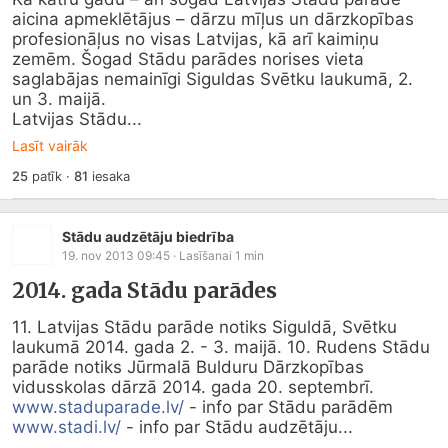
aicina apmeklētājus – dārzu mīļus un dārzkopības 
profesionāļus no visas Latvijas, kā arī kaimiņu 
zemēm. Šogad Stādu parādes norises vieta 
saglabājas nemainīgi Siguldas Svētku laukumā, 2. 
un 3. maijā.

Latvijas Stādu...
Lasīt vairāk
25
patīk
·
81
iesaka
Stādu audzētāju biedrība
19. nov 2013 09:45
· Lasīšanai
1
min
2014. gada Stādu parādes
11. Latvijas Stādu parāde notiks Siguldā, Svētku 
laukumā 2014. gada 2. - 3. maijā. 10. Rudens Stādu 
parāde notiks Jūrmalā Bulduru Dārzkopības 
vidusskolas dārzā 2014. gada 20. septembrī. 
www.staduparade.lv/
 - info par Stādu parādēm 
www.stadi.lv/
 - info par Stādu audzētāju...