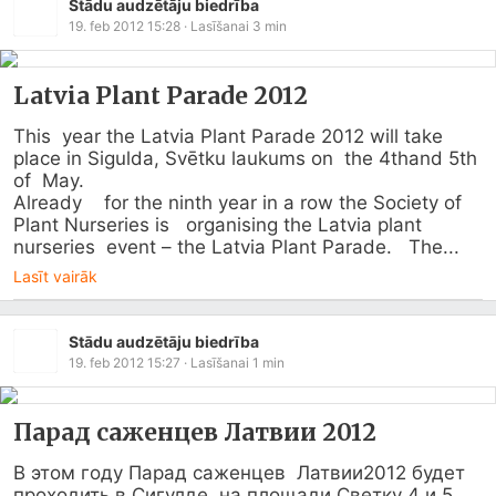
Stādu audzētāju biedrība
19. feb 2012 15:28
· Lasīšanai
3
min
Latvia Plant Parade 2012
This  year the Latvia Plant Parade 2012 will take 
place in Sigulda, Svētku laukums on  the 4thand 5th 
of  May.

Already    for the ninth year in a row the Society of 
Plant Nurseries is   organising the Latvia plant 
nurseries  event – the Latvia Plant Parade.   The...
Lasīt vairāk
Stādu audzētāju biedrība
19. feb 2012 15:27
· Lasīšanai
1
min
Парад саженцев Латвии 2012
В этом году Парад саженцев  Латвии2012 будет 
проходить в Сигулде, на площади Светку 4 и 5 