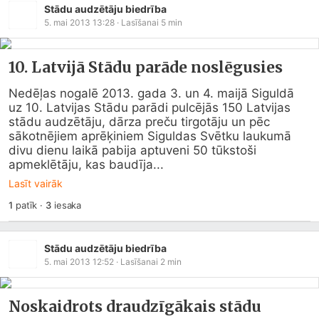
Stādu audzētāju biedrība
5. mai 2013 13:28
· Lasīšanai
5
min
10. Latvijā Stādu parāde noslēgusies
Nedēļas nogalē 2013. gada 3. un 4. maijā Siguldā 
uz 10. Latvijas Stādu parādi pulcējās 150 Latvijas 
stādu audzētāju, dārza preču tirgotāju un pēc 
sākotnējiem aprēķiniem Siguldas Svētku laukumā 
divu dienu laikā pabija aptuveni 50 tūkstoši 
apmeklētāju, kas baudīja...
Lasīt vairāk
1
patīk
·
3
iesaka
Stādu audzētāju biedrība
5. mai 2013 12:52
· Lasīšanai
2
min
Noskaidrots draudzīgākais stādu