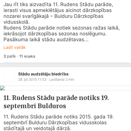
Jau rīt tiks aizvadīta 11. Rudens Stādu parāde, 
ierasti visus apmeklētājus aicinot dārzkopības 
nozarei svarīgākajā – Bulduru Dārzkopības 
vidusskolā.

Rudens Stādu parāde notiek sezonas ražas laikā, 
iekrāsojot dārzkopības sezonas noslēgumu. 
Pasākuma laikā stādu audzētavas...
Lasīt vairāk
3
patīk
·
11
iesaka
Stādu audzētāju biedrība
28. jūl 2015 11:53
· Lasīšanai
2
min
11. Rudens Stādu parāde notiks 19.
septembrī Bulduros
11. Rudens Stādu parāde notiks 2015. gada 19. 
septembrī Bulduru Dārzkopības vidusskolas 
stādītajā un veidotajā dārzā.
