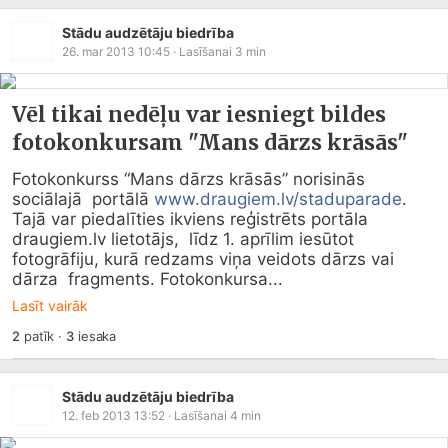
Stādu audzētāju biedrība
26. mar 2013 10:45
· Lasīšanai
3
min
Vēl tikai nedēļu var iesniegt bildes
fotokonkursam "Mans dārzs krāsās"
Fotokonkurss “Mans dārzs krāsās” norisinās 
sociālajā  portālā 
www.draugiem.lv/staduparade
.  
Tajā var piedalīties ikviens reģistrēts portāla 
draugiem.lv
 lietotājs,  līdz 1. aprīlim iesūtot 
fotogrāfiju, kurā redzams viņa veidots dārzs vai 
dārza  fragments. Fotokonkursa...
Lasīt vairāk
2
patīk
·
3
iesaka
Stādu audzētāju biedrība
12. feb 2013 13:52
· Lasīšanai
4
min