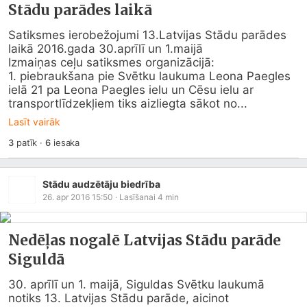
Stādu parādes laikā
Satiksmes ierobežojumi 13.Latvijas Stādu parādes 
laikā 2016.gada 30.aprīlī un 1.maijā

Izmaiņas ceļu satiksmes organizācijā:

1. piebraukšana pie Svētku laukuma Leona Paegles 
ielā 21 pa Leona Paegles ielu un Cēsu ielu ar 
transportlīdzekļiem tiks aizliegta sākot no...
Lasīt vairāk
3
patīk
·
6
iesaka
Stādu audzētāju biedrība
26. apr 2016 15:50
· Lasīšanai
4
min
Nedēļas nogalē Latvijas Stādu parāde
Siguldā
30. aprīlī un 1. maijā, Siguldas Svētku laukumā 
notiks 13. Latvijas Stādu parāde, aicinot 