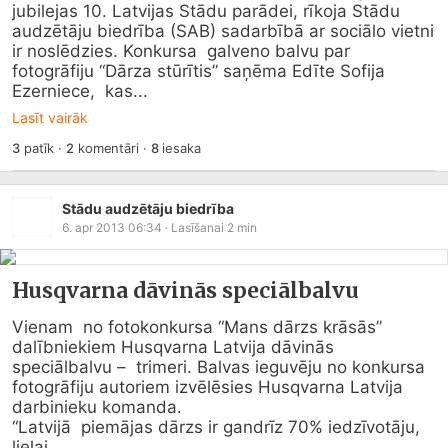
jubilejas 10. Latvijas Stādu parādei, rīkoja Stādu  
audzētāju biedrība (SAB) sadarbībā ar sociālo vietni  
ir noslēdzies. Konkursa  galveno balvu par 
fotogrāfiju “Dārza stūrītis” saņēma Edīte Sofija 
Ezerniece,  kas...
Lasīt vairāk
3
patīk
·
2
komentāri
·
8
iesaka
Stādu audzētāju biedrība
6. apr 2013 06:34
· Lasīšanai
2
min
Husqvarna dāvinās speciālbalvu
Vienam  no fotokonkursa “Mans dārzs krāsās” 
dalībniekiem Husqvarna Latvija dāvinās 
speciālbalvu –  trimeri. Balvas ieguvēju no konkursa 
fotogrāfiju autoriem izvēlēsies Husqvarna Latvija  
darbinieku komanda.

“Latvijā  piemājas dārzs ir gandrīz 70% iedzīvotāju, 
lielai...