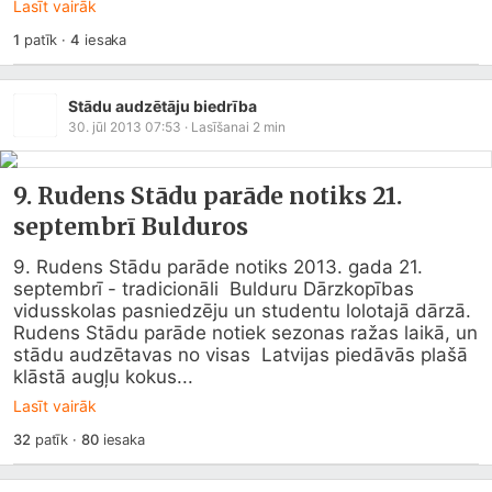
Lasīt vairāk
1
patīk
·
4
iesaka
Stādu audzētāju biedrība
30. jūl 2013 07:53
· Lasīšanai
2
min
9. Rudens Stādu parāde notiks 21.
septembrī Bulduros
9. Rudens Stādu parāde notiks 2013. gada 21. 
septembrī - tradicionāli  Bulduru Dārzkopības 
vidusskolas pasniedzēju un studentu lolotajā dārzā. 

Rudens Stādu parāde notiek sezonas ražas laikā, un 
stādu audzētavas no visas  Latvijas piedāvās plašā 
klāstā augļu kokus...
Lasīt vairāk
32
patīk
·
80
iesaka