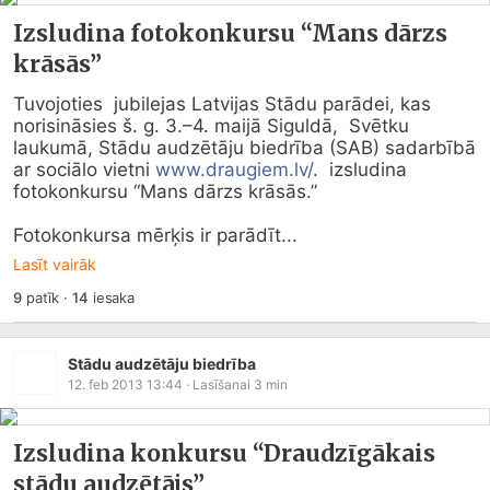
Izsludina fotokonkursu “Mans dārzs
krāsās”
Tuvojoties  jubilejas Latvijas Stādu parādei, kas 
norisināsies š. g. 3.–4. maijā Siguldā,  Svētku 
laukumā, Stādu audzētāju biedrība (SAB) sadarbībā 
ar sociālo vietni 
www.draugiem.lv/
.  izsludina 
fotokonkursu “Mans dārzs krāsās.” 

Fotokonkursa mērķis ir parādīt...
Lasīt vairāk
9
patīk
·
14
iesaka
Stādu audzētāju biedrība
12. feb 2013 13:44
· Lasīšanai
3
min
Izsludina konkursu “Draudzīgākais
stādu audzētājs”