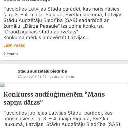
Tuvojoties Latvijas Stādu parādei, kas norisināsies 
š. g. 3. – 4. maijā  Siguldā, Svētku laukumā, Latvijas 
Stādu Audzētāju Biedrība (SAB) sadarbībā ar 
žurnālu  „Dārza Pasaule” izsludina konkursu 
“Draudzīgākais stādu audzētājs”.  

Konkursa mērķis ir novērtēt Latvijas...
Lasīt vairāk
2
iesaka
Stādu audzētāju biedrība
21. jan 2013 18:43
· Lasīšanai
5
min
Konkurss audžuģimenēm “Mans
sapņu dārzs”
Tuvojoties jubilejas Latvijas Stādu  parādei, kas 
norisināsies š. g. 3. – 4. maijā Siguldā, Svētku 
laukumā, Latvijas  Stādu Audzētāju Biedrība (SAB), 