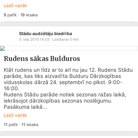
Lasīt vairāk
9
patīk
·
19
iesaka
Stādu audzētāju biedrība
5. sep 2016 14:05
· Lasīšanai
5
min
Rudens sākas Bulduros
Klāt rudens un līdz ar to arī nu jau 12. Rudens Stādu 
parāde, kas tiks aizvadīta Bulduru Dārzkopības 
vidusskolas dārzā 24. septembrī no plkst. 9:00-
16:00. 

Rudens Stādu parāde notiek sezonas ražas laikā, 
iekrāsojot dārzkopības sezonas noslēgumu. 
Pasākuma laikā...
Lasīt vairāk
11
patīk
·
11
iesaka