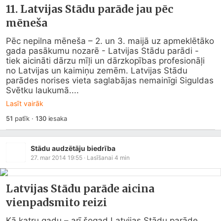
11. Latvijas Stādu parāde jau pēc
mēneša
Pēc nepilna mēneša – 2. un 3. maijā uz apmeklētāko 
gada pasākumu nozarē - Latvijas Stādu parādi - 
tiek aicināti dārzu mīļi un dārzkopības profesionāļi 
no Latvijas un kaimiņu zemēm. Latvijas Stādu 
parādes norises vieta saglabājas nemainīgi Siguldas 
Svētku laukumā....
Lasīt vairāk
51
patīk
·
130
iesaka
Stādu audzētāju biedrība
27. mar 2014 19:55
· Lasīšanai
4
min
Latvijas Stādu parāde aicina
vienpadsmito reizi
Kā katru gadu – arī šogad Latvijas Stādu parāde 