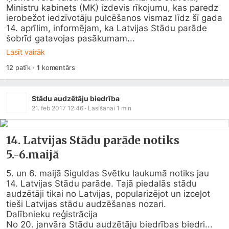
Ministru kabinets (MK) izdevis rīkojumu, kas paredz 
ierobežot iedzīvotāju pulcēšanos vismaz līdz šī gada 
14. aprīlim, informējam, ka Latvijas Stādu parāde 
šobrīd gatavojas pasākumam...
Lasīt vairāk
12
patīk
·
1
komentārs
Stādu audzētāju biedrība
21. feb 2017 12:46
· Lasīšanai
1
min
14. Latvijas Stādu parāde notiks
5.-6.maijā
5. un 6. maijā Siguldas Svētku laukumā notiks jau 
14. Latvijas Stādu parāde. Tajā piedalās stādu 
audzētāji tikai no Latvijas, popularizējot un izceļot 
tieši Latvijas stādu audzēšanas nozari.

Dalībnieku reģistrācija 

No 20. janvāra Stādu audzētāju biedrības biedri...