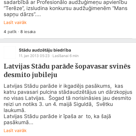
sadarbībā ar Profesionālo audžuģimeņu apvienību  
“Terēze”, izsludina konkursu audžuģimenēm “Mans 
sapņu dārzs”....
Lasīt vairāk
4
patīk
·
8
iesaka
Stādu audzētāju biedrība
11. jan 2013 05:23
· Lasīšanai
6
min
Latvijas Stādu parāde šopavasar svinēs
desmito jubileju
Latvijas Stādu parāde ir ikgadējs pasākums,  kas 
katru pavasari pulcina stādaudzētājus un dārzkopjus 
no visas Latvijas.  Šogad tā norisināsies jau desmito 
reizi un notiks 3. un 4. maijā Siguldā,  Svētku 
laukumā.

Latvijas Stādu parāde ir īpaša ar  to, ka šajā 
pasākumā...
Lasīt vairāk