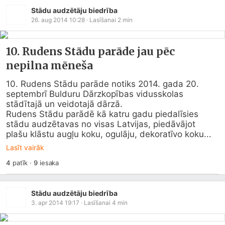
Stādu audzētāju biedrība
26. aug 2014 10:28
· Lasīšanai
2
min
10. Rudens Stādu parāde jau pēc
nepilna mēneša
10. Rudens Stādu parāde notiks 2014. gada 20. 
septembrī Bulduru Dārzkopības vidusskolas 
stādītajā un veidotajā dārzā.

Rudens Stādu parādē kā katru gadu piedalīsies 
stādu audzētavas no visas Latvijas, piedāvājot 
plašu klāstu augļu koku, ogulāju, dekoratīvo koku...
Lasīt vairāk
4
patīk
·
9
iesaka
Stādu audzētāju biedrība
3. apr 2014 19:17
· Lasīšanai
4
min