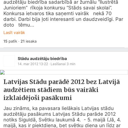
audzētāju biedrība sadarbībā ar žurnālu “Ilustrētā   
Junioriem”  rīkoja konkursu “Stāds savai skolai”.

Konkursa ietvaros tika saņemti vairāk   nekā 70 
darbi. Darbi bija ļoti interesanti un daudzveidīgi. Par 
doto   tēmu...
Lasīt vairāk
15
patīk
·
21
iesaka
Stādu audzētāju biedrība
14. mar 2012 13:22
· Lasīšanai
3
min
Latvijas Stādu parādē 2012 bez Latvijā
audzētiem stādiem būs vairāki
izklaidējoši pasākumi
Jau zināms, ka pavasara lielākais Latvijas stādu  
audzētāju pasākums Latvijas Stādu parāde 2012 
notiks Siguldā, Svētku laukumā 4.  - 5. maijā (Jā, 4. 
maijā, kas ir piektdiena, bet svētku diena un līdz ar 