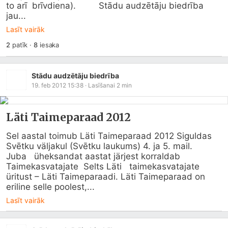
to arī  brīvdiena).         Stādu audzētāju biedrība 
jau...
Lasīt vairāk
2
patīk
·
8
iesaka
Stādu audzētāju biedrība
19. feb 2012 15:38
· Lasīšanai
2
min
Läti Taimeparaad 2012
Sel aastal toimub Läti Taimeparaad 2012 Siguldas  
Svētku väljakul (Svētku laukums) 4. ja 5. mail.

Juba   üheksandat aastat järjest korraldab 
Taimekasvatajate  Selts Läti   taimekasvatajate 
üritust – Läti Taimeparaadi. Läti Taimeparaad on    
eriline selle poolest,...
Lasīt vairāk