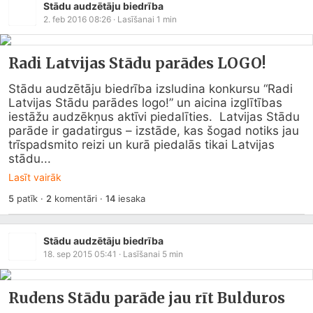
Stādu audzētāju biedrība
2. feb 2016 08:26
· Lasīšanai
1
min
Radi Latvijas Stādu parādes LOGO!
Stādu audzētāju biedrība izsludina konkursu “Radi 
Latvijas Stādu parādes logo!” un aicina izglītības 
iestāžu audzēkņus aktīvi piedalīties.  Latvijas Stādu 
parāde ir gadatirgus – izstāde, kas šogad notiks jau 
trīspadsmito reizi un kurā piedalās tikai Latvijas 
stādu...
Lasīt vairāk
5
patīk
·
2
komentāri
·
14
iesaka
Stādu audzētāju biedrība
18. sep 2015 05:41
· Lasīšanai
5
min
Rudens Stādu parāde jau rīt Bulduros