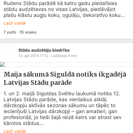
Rudens Stādu parādē kā katru gadu piedalīsies 
stādu audzētavas no visas Latvijas, piedāvājot 
plašu klāstu augļu koku, ogulāju, dekoratīvo koku...
Lasīt vairāk
7
patīk
·
15
iesaka
Stādu audzētāju biedrība
13. apr 2015 17:12
· Lasīšanai
4
min
Maija sākumā Siguldā notiks ikgadējā
Latvijas Stādu parāde
1. un 2. maijā Siguldas Svētku laukumā notiks 12. 
Latvijas Stādu parāde, kas vienlaikus atklāj 
dārzkopju aktīvās sezonas sākumu un tāpēc to 
iecienījuši Latvijas dārzkopji – gan amatieri, gan 
profesionāļi, jo tieši šajā reizē katrs var atrast sev 
kārotos stādus...
Lasīt vairāk