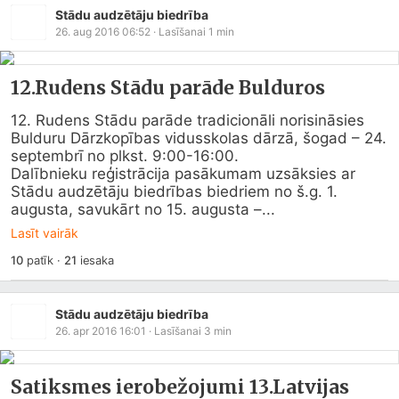
Stādu audzētāju biedrība
26. aug 2016 06:52
· Lasīšanai
1
min
12.Rudens Stādu parāde Bulduros
12. Rudens Stādu parāde tradicionāli norisināsies 
Bulduru Dārzkopības vidusskolas dārzā, šogad – 24. 
septembrī no plkst. 9:00-16:00.

Dalībnieku reģistrācija pasākumam uzsāksies ar 
Stādu audzētāju biedrības biedriem no š.g. 1. 
augusta, savukārt no 15. augusta –...
Lasīt vairāk
10
patīk
·
21
iesaka
Stādu audzētāju biedrība
26. apr 2016 16:01
· Lasīšanai
3
min
Satiksmes ierobežojumi 13.Latvijas