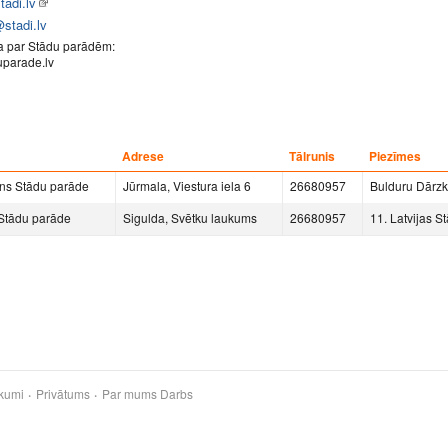
adi.lv
stadi.lv
ja par Stādu parādēm:
parade.lv
Adrese
Tālrunis
Piezīmes
ns Stādu parāde
Jūrmala, Viestura iela 6
26680957
Bulduru Dārzk
 Stādu parāde
Sigulda, Svētku laukums
26680957
11. Latvijas S
kumi
Privātums
Par mums
Darbs