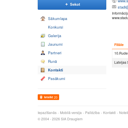
www.st
Sekot
stadi@
Informāci
www.stadu
Sākumlapa
Konkursi
Galerija
Jaunumi
Filiāle
Partneri
10.Rude
Runā
Latvijas
Kontakti
Pasākumi
Ieteikt
20
Iepazīšanās
Mobilā versija
Palīdzība
Kontakti
Notei
© 2004 - 2026 SIA Draugiem