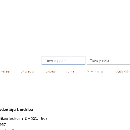
pēles
D-biedri
Lapas
Tops
Pasākumi
Statistik
i
udzētāju biedrība
likas laukums 2 – 525, Rīga
957