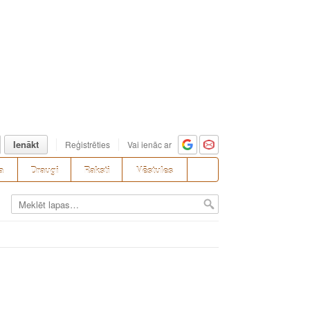
Ienākt
Reģistrēties
Vai ienāc ar
a
Draugi
Raksti
Vēstules