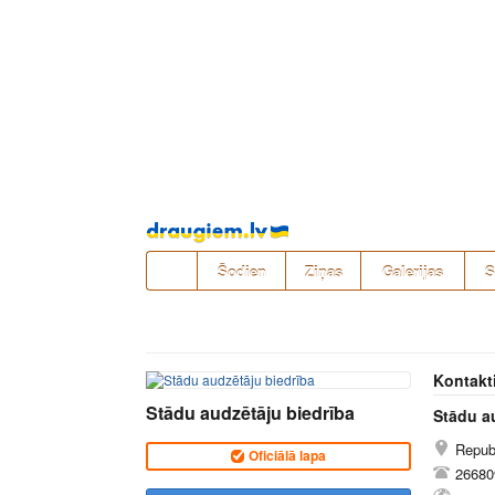
Pāriet
uz
saturu
Šodien
Ziņas
Galerijas
S
Kontakt
Stādu audzētāju biedrība
Stādu a
Repub
Oficiālā lapa
26680