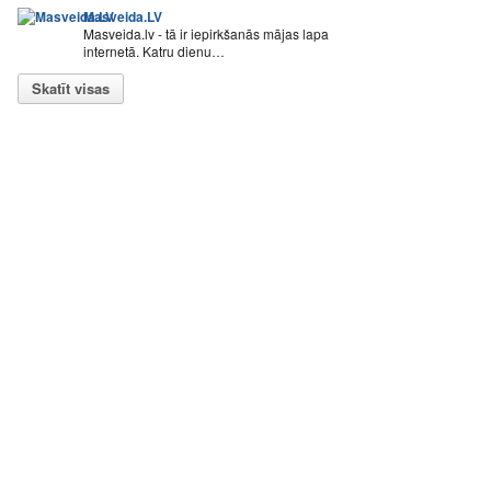
Masveida.LV
Masveida.lv - tā ir iepirkšanās mājas lapa
internetā. Katru dienu…
Skatīt visas