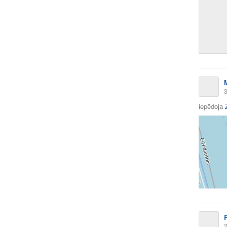
3
iepēdoja
2