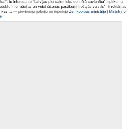
katīt to interesanto "Latvijas piensaimnieku centrālā savienība" iepirkumu
oduktu informācijas un veicināšanas pasākumi trešajās valstīs". Ir reklāmas
 kas ...
—
pievienoja galeriju
un
iepēdoja
Zemkopības ministrija | Ministry of
re