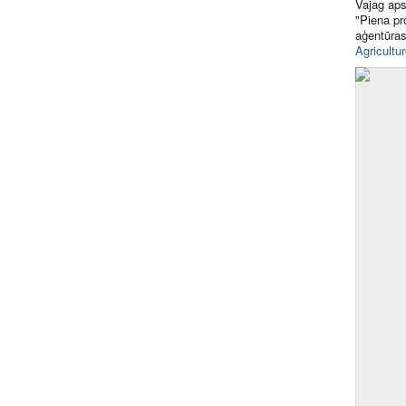
Vajag aps
"Piena pr
aģentūras
Agricultu