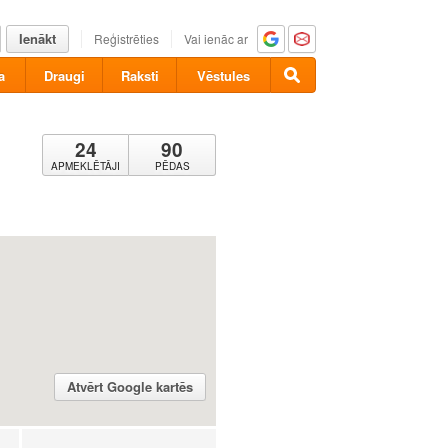
Ienākt
Reģistrēties
Vai ienāc ar
a
Draugi
Raksti
Vēstules
24
90
APMEKLĒTĀJI
PĒDAS
Atvērt Google kartēs