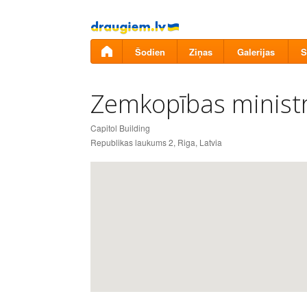
Pāriet
uz
saturu
Šodien
Ziņas
Galerijas
S
Zemkopības ministri
Capitol Building
Republikas laukums 2, Riga, Latvia