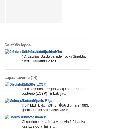
Saistītās lapas
Stādu audzētāju biedrība
17. Latvijas Stādu parāde notiks Siguldā,
Svētku laukumā 2020.…
Lapas tuvumā (14)
Biedrība LOSP
Lauksaimnieku organizāciju sadarbības
padome (LOSP) - ir Latvijas…
Meiteņu koris Rīga
RSP MEITEŅU KORIS RĪGA dibināts 1983.
gadā Guntas Malēvicas vadīb…
Banka Citadele
Citadeles banka ir Latvijas vietējā banka,
kas izveidota, lai ie…