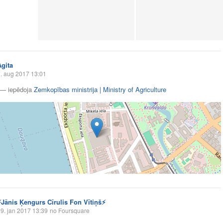
Agita
. aug 2017 13:01
—
iepēdoja
Zemkopības ministrija | Ministry of Agriculture
⚡️Jānis Ķengurs Cīrulis Fon Vītiņš⚡️
9. jan 2017 13:39
no Foursquare