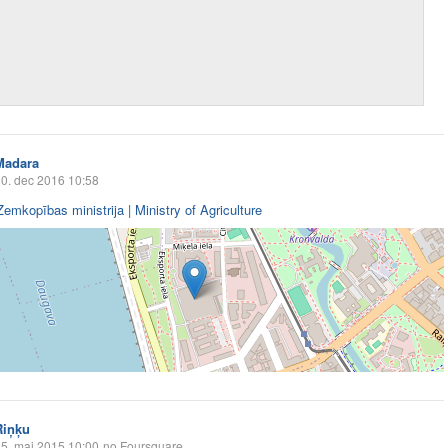
Madara
0. dec 2016 10:58
Zemkopības ministrija | Ministry of Agriculture
Riņķu
5. mai 2015 10:00
no Foursquare