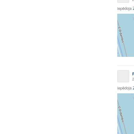
iepēdoja
2
iepēdoja