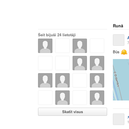
Runā
Šeit bijuši 24 lietotāji
7
Būs
Skatīt visus
1