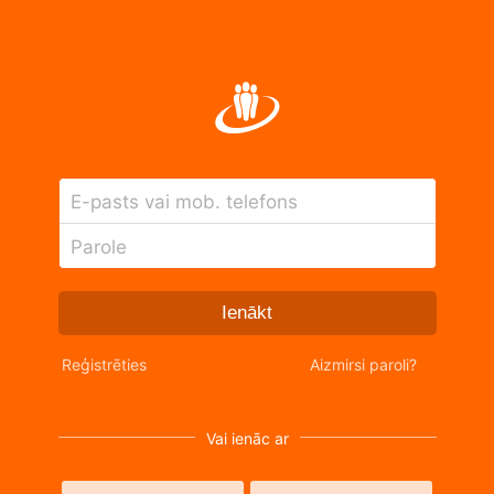
E-pasts vai mob. telefons
Parole
Ienākt
Reģistrēties
Aizmirsi paroli?
Vai ienāc ar