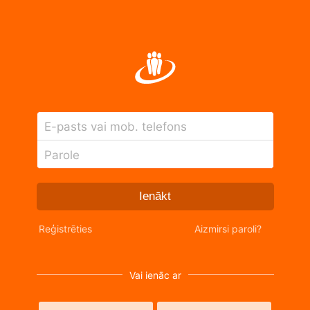
E-pasts vai mob. telefons
Parole
Ienākt
Reģistrēties
Aizmirsi paroli?
Vai ienāc ar