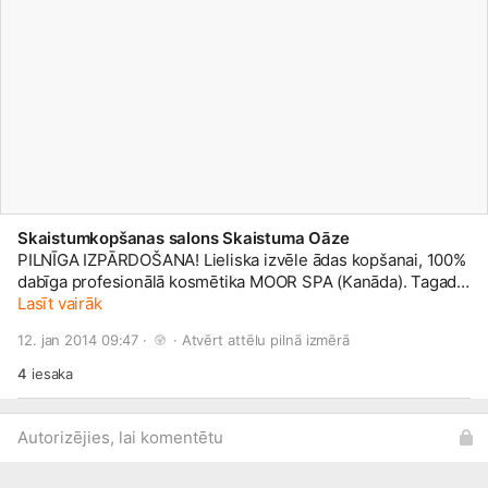
Skaistumkopšanas salons Skaistuma Oāze
PILNĪGA IZPĀRDOŠANA! Lieliska izvēle ādas kopšanai, 100%
dabīga profesionālā kosmētika MOOR SPA (Kanāda). Tagad
šo kosmētiku vari iegādāties ar -40% atlaidi! Produktus vari
Lasīt vairāk
apskatīt albūmā- PILNĪGA IZPĀRDOŠANA -40% ATLAIDE!
12. jan 2014 09:47 · 
 · 
Atvērt attēlu pilnā izmērā
Savukārt tos iegādāties vari rakstot mums facebook vai uz
e-pastu skaistuma.oaze@
inbox.lv
, vai ierodoties salonā
4
iesaka
Skaistuma Oāze, Stabu 35,
2.st
āvā, Rīgā, pirms sazinoties ar
administratori pa tālruni +371 27762006. Gaidīsim ciemos!
Autorizējies, lai komentētu