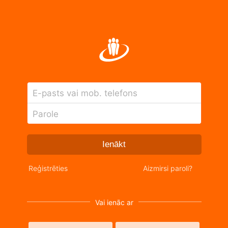
E-pasts vai mob. telefons
Parole
Ienākt
Reģistrēties
Aizmirsi paroli?
Vai ienāc ar