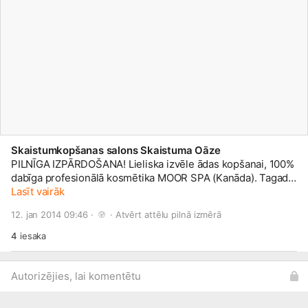
Skaistumkopšanas salons Skaistuma Oāze
PILNĪGA IZPĀRDOŠANA! Lieliska izvēle ādas kopšanai, 100%
dabīga profesionālā kosmētika MOOR SPA (Kanāda). Tagad
šo kosmētiku vari iegādāties ar -40% atlaidi! Produktus vari
Lasīt vairāk
apskatīt albūmā- PILNĪGA IZPĀRDOŠANA -40% ATLAIDE!
12. jan 2014 09:46 · 
 · 
Atvērt attēlu pilnā izmērā
Savukārt tos iegādāties vari rakstot mums facebook vai uz
e-pastu skaistuma.oaze@
inbox.lv
, vai ierodoties salonā
4
iesaka
Skaistuma Oāze, Stabu 35,
2.st
āvā, Rīgā, pirms sazinoties ar
administratori pa tālruni +371 27762006. Gaidīsim ciemos!
Autorizējies, lai komentētu