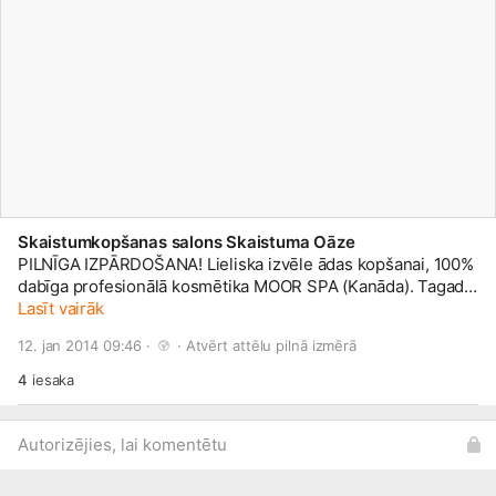
Skaistumkopšanas salons Skaistuma Oāze
PILNĪGA IZPĀRDOŠANA! Lieliska izvēle ādas kopšanai, 100%
dabīga profesionālā kosmētika MOOR SPA (Kanāda). Tagad
šo kosmētiku vari iegādāties ar -40% atlaidi! Produktus vari
Lasīt vairāk
apskatīt albūmā- PILNĪGA IZPĀRDOŠANA -40% ATLAIDE!
12. jan 2014 09:46 · 
 · 
Atvērt attēlu pilnā izmērā
Savukārt tos iegādāties vari rakstot mums facebook vai uz
e-pastu skaistuma.oaze@
inbox.lv
, vai ierodoties salonā
4
iesaka
Skaistuma Oāze, Stabu 35,
2.st
āvā, Rīgā, pirms sazinoties ar
administratori pa tālruni +371 27762006. Gaidīsim ciemos!
Autorizējies, lai komentētu