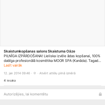
Skaistumkopšanas salons Skaistuma Oāze
PILNĪGA IZPĀRDOŠANA! Lieliska izvēle ādas kopšanai, 100%
dabīga profesionālā kosmētika MOOR SPA (Kanāda). Tagad
šo kosmētiku vari iegādāties ar -40% atlaidi! Produktus vari
Lasīt vairāk
apskatīt albūmā- PILNĪGA IZPĀRDOŠANA -40% ATLAIDE!
12. jan 2014 09:46 · 
 · 
Atvērt attēlu pilnā izmērā
Savukārt tos iegādāties vari rakstot mums facebook vai uz
e-pastu skaistuma.oaze@
inbox.lv
, vai ierodoties salonā
4
iesaka
Skaistuma Oāze, Stabu 35,
2.st
āvā, Rīgā, pirms sazinoties ar
administratori pa tālruni +371 27762006. Gaidīsim ciemos!
Autorizējies, lai komentētu