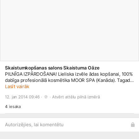
Skaistumkopšanas salons Skaistuma Oāze
PILNĪGA IZPĀRDOŠANA! Lieliska izvēle ādas kopšanai, 100%
dabīga profesionālā kosmētika MOOR SPA (Kanāda). Tagad
šo kosmētiku vari iegādāties ar -40% atlaidi! Produktus vari
Lasīt vairāk
apskatīt albūmā- PILNĪGA IZPĀRDOŠANA -40% ATLAIDE!
12. jan 2014 09:46 · 
 · 
Atvērt attēlu pilnā izmērā
Savukārt tos iegādāties vari rakstot mums facebook vai uz
e-pastu skaistuma.oaze@
inbox.lv
, vai ierodoties salonā
4
iesaka
Skaistuma Oāze, Stabu 35,
2.st
āvā, Rīgā, pirms sazinoties ar
administratori pa tālruni +371 27762006. Gaidīsim ciemos!
Autorizējies, lai komentētu