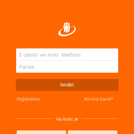
E-pasts vai mob. telefons
Parole
Ienākt
Reģistrēties
Aizmirsi paroli?
Vai ienāc ar