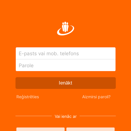
E-pasts vai mob. telefons
Parole
Ienākt
Reģistrēties
Aizmirsi paroli?
Vai ienāc ar