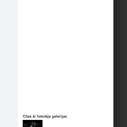
1
1
Citas šī lietotāja galerijas