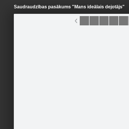
Saudraudzības pasākums "Mans ideālais dejotājs"
Pāriet
uz
saturu
Šodien
Ziņas
Galerijas
S
Kaprīze
Sekot