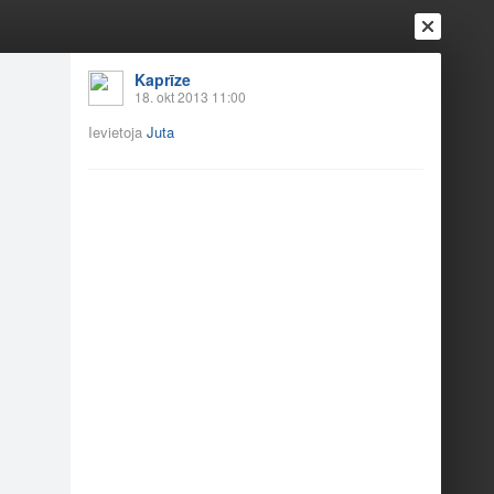
Kaprīze
18. okt 2013 11:00
Ievietoja
Juta
Ienākt
Reģistrēties
Vai ienāc ar
a
Draugi
Raksti
Vēstules
deālais dejotājs"