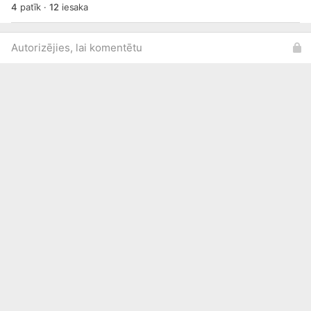
4
patīk
·
12
iesaka
Autorizējies, lai komentētu