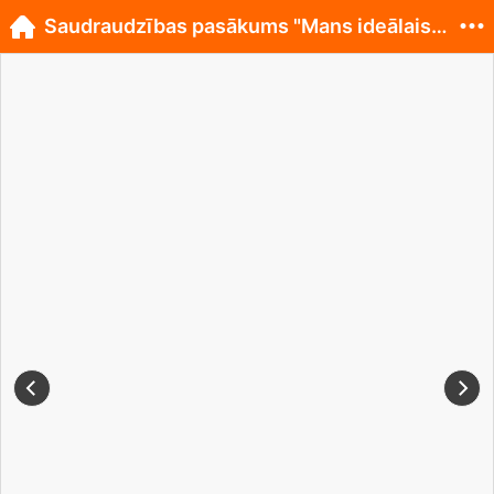
Saudraudzības pasākums "Mans ideālais dejotājs"