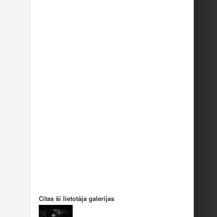
1
1
Citas šī lietotāja galerijas