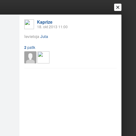
Kaprīze
18. okt 2013 11:00
Ievietoja
Juta
2
patīk
Ienākt
Reģistrēties
Vai ienāc ar
a
Draugi
Raksti
Vēstules
deālais dejotājs"