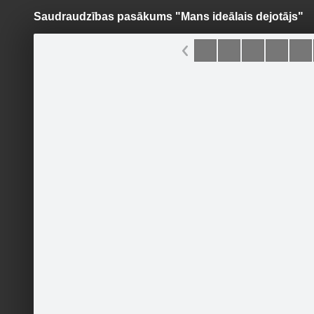
Saudraudzības pasākums "Mans ideālais dejotājs"
Pāriet
uz
saturu
Šodien
Ziņas
Galerijas
S
Kaprīze
Sekot