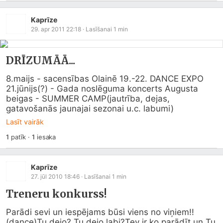
Kaprīze
29. apr 2011 22:18
· Lasīšanai
1
min
DRĪZUMĀĀ...
8.maijs - sacensības Olainē 19.-22. DANCE EXPO 
21.jūnijs(?) - Gada noslēguma koncerts Augusta 
beigas - SUMMER CAMP(jautrība, dejas, 
gatavošanās jaunajai sezonai u.c. labumi)
Lasīt vairāk
1
patīk
·
1
iesaka
Kaprīze
27. jūl 2010 18:46
· Lasīšanai
1
min
Treneru konkurss!
Parādi sevi un iespējams būsi viens no viņiem!! 
(dance)Tu dejo? Tu dejo labi?Tev ir ko parādīt un Tu 