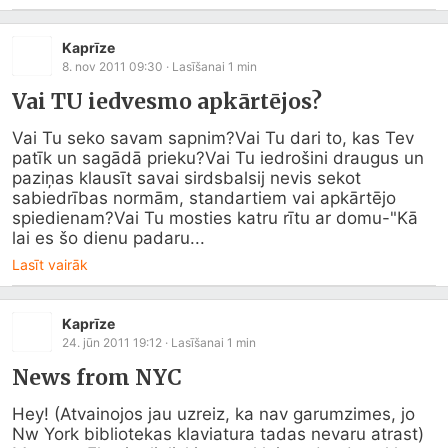
Kaprīze
8. nov 2011 09:30
· Lasīšanai
1
min
Vai TU iedvesmo apkārtējos?
Vai Tu seko savam sapnim?Vai Tu dari to, kas Tev 
patīk un sagādā prieku?Vai Tu iedrošini draugus un 
paziņas klausīt savai sirdsbalsij nevis sekot 
sabiedrības normām, standartiem vai apkārtējo 
spiedienam?Vai Tu mosties katru rītu ar domu-"Kā 
lai es šo dienu padaru...
Lasīt vairāk
Kaprīze
24. jūn 2011 19:12
· Lasīšanai
1
min
News from NYC
Hey! (Atvainojos jau uzreiz, ka nav garumzimes, jo 
Nw York bibliotekas klaviatura tadas nevaru atrast) 