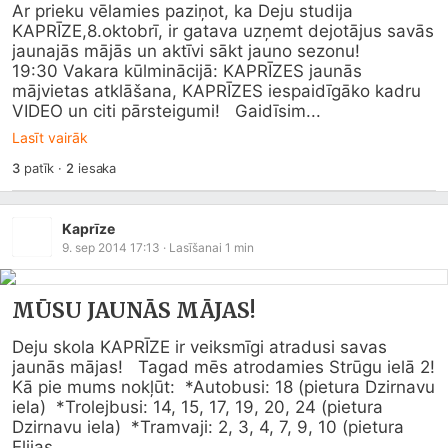
Ar prieku vēlamies paziņot, ka Deju studija 
KAPRĪZE,8.oktobrī, ir gatava uzņemt dejotājus savās 
jaunajās mājās un aktīvi sākt jauno sezonu!

19:30 Vakara kūlminācijā: KAPRĪZES jaunās 
mājvietas atklāšana, KAPRĪZES iespaidīgāko kadru 
VIDEO un citi pārsteigumi!   Gaidīsim...
Lasīt vairāk
3
patīk
·
2
iesaka
Kaprīze
9. sep 2014 17:13
· Lasīšanai
1
min
MŪSU JAUNĀS MĀJAS!
Deju skola KAPRĪZE ir veiksmīgi atradusi savas 
jaunās mājas!   Tagad mēs atrodamies Strūgu ielā 2! 

Kā pie mums nokļūt:  *Autobusi: 18 (pietura Dzirnavu 
iela)  *Trolejbusi: 14, 15, 17, 19, 20, 24 (pietura 
Dzirnavu iela)  *Tramvaji: 2, 3, 4, 7, 9, 10 (pietura 
Elijas...