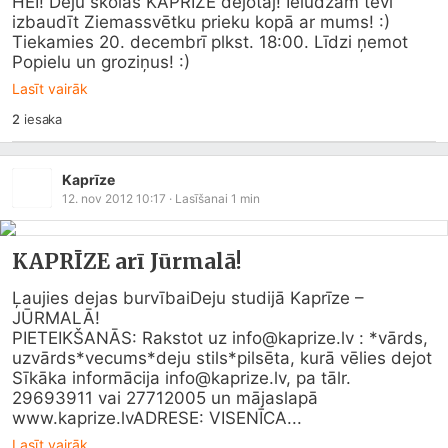
HEI! Deju skolas KAPRIZE dejotāj! Ielūdzam tevi 
izbaudīt Ziemassvētku prieku kopā ar mums! :) 
Tiekamies 20. decembrī plkst. 18:00. Līdzi ņemot 
Popielu un groziņus! :)
Lasīt vairāk
2
iesaka
Kaprīze
12. nov 2012 10:17
· Lasīšanai
1
min
KAPRĪZE arī Jūrmalā!
Ļaujies dejas burvībaiDeju studijā Kaprīze – 
JŪRMALĀ!

PIETEIKŠANĀS: Rakstot uz info@
kaprize.lv
 : *vārds, 
uzvārds*vecums*deju stils*pilsēta, kurā vēlies dejot

Sīkāka informācija info@
kaprize.lv
, pa tālr. 
29693911 vai 27712005 un mājaslapā 
www.kaprize.lvADRESE: VISENĪCA...
Lasīt vairāk