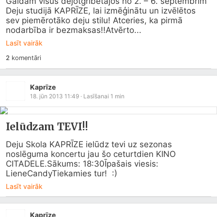
Gaidām visus dejotgribētājos no 2. – 6. septembrim 
Deju studijā KAPRĪZE, lai izmēģinātu un izvēlētos 
sev piemērotāko deju stilu! Atceries, ka pirmā 
nodarbība ir bezmaksas!!Atvērto...
Lasīt vairāk
2
komentāri
Kaprīze
18. jūn 2013 11:49
· Lasīšanai
1
min
Ielūdzam TEVI!!
Deju Skola KAPRĪZE ielūdz tevi uz sezonas 
noslēguma koncertu jau šo ceturtdien KINO 
CITADELE.Sākums: 18:30Īpašais viesis: 
LieneCandyTiekamies tur!  :)
Lasīt vairāk
Kaprīze