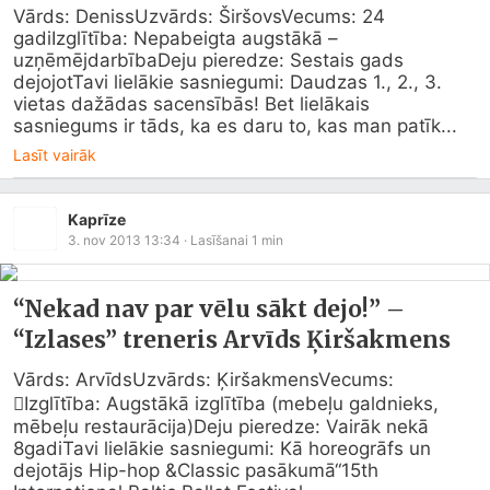
Vārds: DenissUzvārds: ŠiršovsVecums: 24 
gadiIzglītība: Nepabeigta augstākā – 
uzņēmējdarbībaDeju pieredze: Sestais gads 
dejojotTavi lielākie sasniegumi: Daudzas 1., 2., 3. 
vietas dažādas sacensībās! Bet lielākais 
sasniegums ir tāds, ka es daru to, kas man patīk...
Lasīt vairāk
Kaprīze
3. nov 2013 13:34
· Lasīšanai
1
min
“Nekad nav par vēlu sākt dejo!” –
“Izlases” treneris Arvīds Ķiršakmens
Vārds: ArvīdsUzvārds: ĶiršakmensVecums: 
Izglītība: Augstākā izglītība (mebeļu galdnieks, 
mēbeļu restaurācija)Deju pieredze: Vairāk nekā 
8gadiTavi lielākie sasniegumi: Kā horeogrāfs un 
dejotājs Hip-hop &Classic pasākumā“15th 