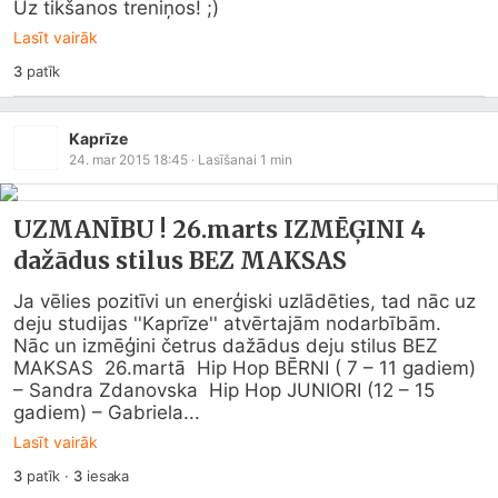
Uz tikšanos treniņos! ;)
Lasīt vairāk
3
patīk
Kaprīze
24. mar 2015 18:45
· Lasīšanai
1
min
UZMANĪBU ! 26.marts IZMĒĢINI 4
dažādus stilus BEZ MAKSAS
Ja vēlies pozitīvi un enerģiski uzlādēties, tad nāc uz 
deju studijas ''Kaprīze'' atvērtajām nodarbībām.  
Nāc un izmēģini četrus dažādus deju stilus BEZ 
MAKSAS  26.martā  Hip Hop BĒRNI ( 7 – 11 gadiem) 
– Sandra Zdanovska  Hip Hop JUNIORI (12 – 15 
gadiem) – Gabriela...
Lasīt vairāk
3
patīk
·
3
iesaka