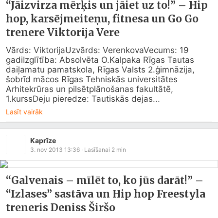
“Jāizvirza mērķis un jāiet uz to!” – Hip
hop, karsējmeiteņu, fitnesa un Go Go
trenere Viktorija Vere
Vārds: ViktorijaUzvārds: VerenkovaVecums: 19 
gadiIzglītība: Absolvēta O.Kalpaka Rīgas Tautas 
daiļamatu pamatskola, Rīgas Valsts 2.ģimnāzija, 
šobrīd mācos Rīgas Tehniskās universitātes 
Arhitekrūras un pilsētplānošanas fakultātē, 
1.kurssDeju pieredze: Tautiskās dejas...
Lasīt vairāk
Kaprīze
3. nov 2013 13:36
· Lasīšanai
2
min
“Galvenais – mīlēt to, ko jūs darāt!” –
“Izlases” sastāva un Hip hop Freestyla
treneris Deniss Širšo