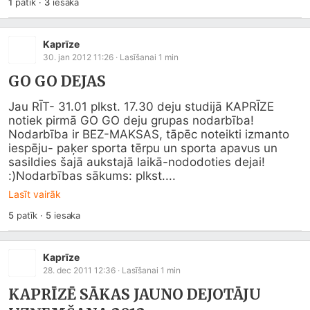
1
patīk
·
3
iesaka
Kaprīze
30. jan 2012 11:26
· Lasīšanai
1
min
GO GO DEJAS
Jau RĪT- 31.01 plkst. 17.30 deju studijā KAPRĪZE 
notiek pirmā GO GO deju grupas nodarbība! 
Nodarbība ir BEZ-MAKSAS, tāpēc noteikti izmanto 
iespēju- paķer sporta tērpu un sporta apavus un 
sasildies šajā aukstajā laikā-nododoties dejai! 
:)Nodarbības sākums: plkst....
Lasīt vairāk
5
patīk
·
5
iesaka
Kaprīze
28. dec 2011 12:36
· Lasīšanai
1
min
KAPRĪZĒ SĀKAS JAUNO DEJOTĀJU