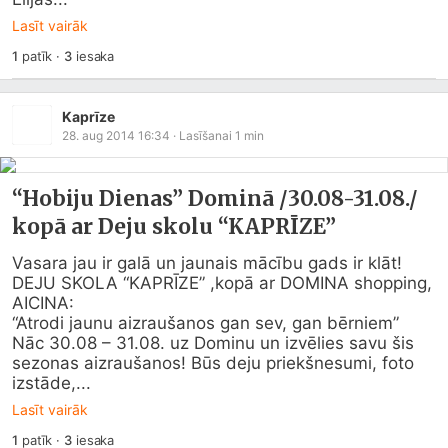
Lasīt vairāk
1
patīk
·
3
iesaka
Kaprīze
28. aug 2014 16:34
· Lasīšanai
1
min
“Hobiju Dienas” Dominā /30.08-31.08./
kopā ar Deju skolu “KAPRĪZE”
Vasara jau ir galā un jaunais mācību gads ir klāt!

DEJU SKOLA “KAPRĪZE” ,kopā ar DOMINA shopping, 
AICINA:

“Atrodi jaunu aizraušanos gan sev, gan bērniem”

Nāc 30.08 – 31.08. uz Dominu un izvēlies savu šis 
sezonas aizraušanos! Būs deju priekšnesumi, foto 
izstāde,...
Lasīt vairāk
1
patīk
·
3
iesaka