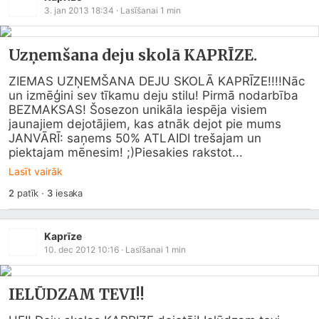
3. jan 2013 18:34
· Lasīšanai
1
min
Uzņemšana deju skolā KAPRĪZE.
ZIEMAS UZŅEMŠANA DEJU SKOLĀ KAPRĪZE!!!!Nāc 
un izmēģini sev tīkamu deju stilu! Pirmā nodarbība 
BEZMAKSAS! Šosezon unikāla iespēja visiem 
jaunajiem dejotājiem, kas atnāk dejot pie mums 
JANVĀRĪ: saņems 50% ATLAIDI trešajam un 
piektajam mēnesim! ;)Piesakies rakstot...
Lasīt vairāk
2
patīk
·
3
iesaka
Kaprīze
10. dec 2012 10:16
· Lasīšanai
1
min
IELŪDZAM TEVI!!