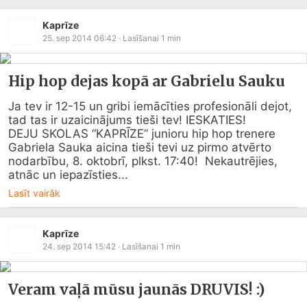
Kaprīze
25. sep 2014 06:42
· Lasīšanai
1
min
Hip hop dejas kopā ar Gabrielu Sauku
Ja tev ir 12-15 un gribi iemācīties profesionāli dejot, 
tad tas ir uzaicinājums tieši tev! IESKATIES!

DEJU SKOLAS “KAPRĪZE” junioru hip hop trenere 
Gabriela Sauka aicina tieši tevi uz pirmo atvērto 
nodarbību, 8. oktobrī, plkst. 17:40!  Nekautrējies, 
atnāc un iepazīsties...
Lasīt vairāk
Kaprīze
24. sep 2014 15:42
· Lasīšanai
1
min
Veram vaļā mūsu jaunās DRUVIS! :)