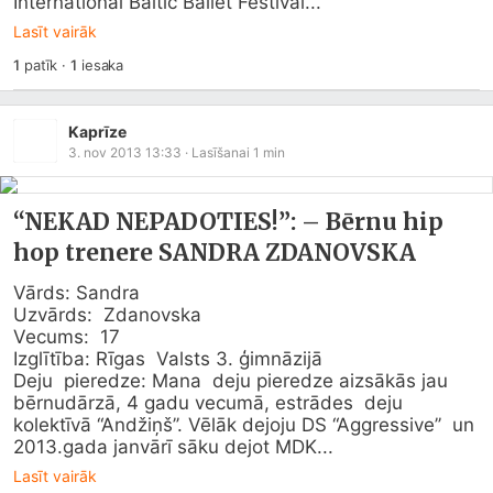
International Baltic Ballet Festival...
Lasīt vairāk
1
patīk
·
1
iesaka
Kaprīze
3. nov 2013 13:33
· Lasīšanai
1
min
“NEKAD NEPADOTIES!”: – Bērnu hip
hop trenere SANDRA ZDANOVSKA
Vārds: Sandra

Uzvārds:  Zdanovska

Vecums:  17

Izglītība: Rīgas  Valsts 3. ģimnāzijā

Deju  pieredze: Mana  deju pieredze aizsākās jau 
bērnudārzā, 4 gadu vecumā, estrādes  deju 
kolektīvā “Andžiņš’’. Vēlāk dejoju DS “Aggressive’’  un 
2013.gada janvārī sāku dejot MDK...
Lasīt vairāk