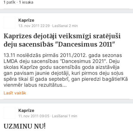
1
patīk
·
1
iesaka
Kaprīze
13. nov 2011 22:29
· Lasīšanai
2
min
Kaprīzes dejotāji veiksmīgi sratējuši
deju sacensībās "Dancesimus 2011"
13.11 noslēdzās pirmās 2011./2012. gada sezonas 
LMDA deju sacensības “Dancesimus 2021″. Deju 
skolas Kaprīze godu sacensībās goda aizstāvēja 
gan pavisam jaunie dejotāji, kuri pirmos deju soļus 
spēra tikai šī gada septebrī, gan pieredzi bagātie!Kā 
vienmēr labus rezultātus...
Lasīt vairāk
Kaprīze
11. nov 2011 09:05
· Lasīšanai
1
min
UZMINU NU!