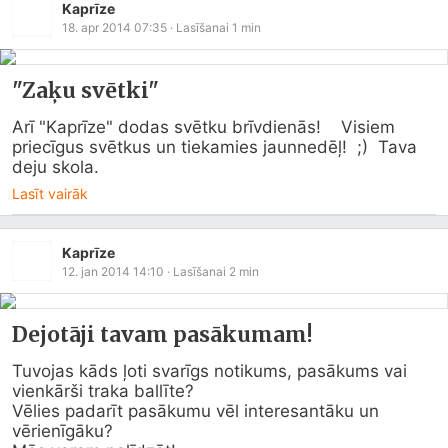
Kaprīze
18. apr 2014 07:35
· Lasīšanai
1
min
"Zaķu svētki"
Arī "Kaprīze" dodas svētku brīvdienās!    Visiem 
priecīgus svētkus un tiekamies jaunnedēļ!  ;)  Tava 
deju skola.
Lasīt vairāk
Kaprīze
12. jan 2014 14:10
· Lasīšanai
2
min
Dejotāji tavam pasākumam!
Tuvojas kāds ļoti svarīgs notikums, pasākums vai 
vienkārši traka ballīte?

Vēlies padarīt pasākumu vēl interesantāku un 
vērienīgāku?
