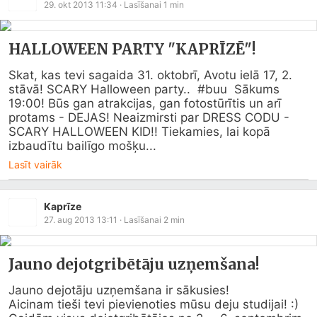
29. okt 2013 11:34
· Lasīšanai
1
min
HALLOWEEN PARTY "KAPRĪZĒ"!
Skat, kas tevi sagaida 31. oktobrī, Avotu ielā 17, 2. 
stāvā! SCARY Halloween party..  #buu  Sākums 
19:00! Būs gan atrakcijas, gan fotostūrītis un arī 
protams - DEJAS! Neaizmirsti par DRESS CODU - 
SCARY HALLOWEEN KID!! Tiekamies, lai kopā 
izbaudītu bailīgo mošķu...
Lasīt vairāk
Kaprīze
27. aug 2013 13:11
· Lasīšanai
2
min
Jauno dejotgribētāju uzņemšana!
Jauno dejotāju uzņemšana ir sākusies!

Aicinam tieši tevi pievienoties mūsu deju studijai! :) 