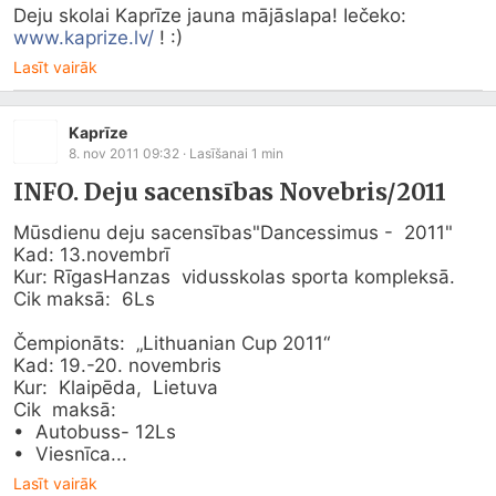
Deju skolai Kaprīze jauna mājāslapa! Iečeko: 
www.kaprize.lv/
 ! :)
Lasīt vairāk
Kaprīze
8. nov 2011 09:32
· Lasīšanai
1
min
INFO. Deju sacensības Novebris/2011
Mūsdienu deju sacensības"Dancessimus -  2011"  

Kad: 13.novembrī

Kur: RīgasHanzas  vidusskolas sporta kompleksā. 

Cik maksā:  6Ls  

Čempionāts:  „Lithuanian Cup 2011“

Kad: 19.-20. novembris 

Kur:  Klaipēda,  Lietuva 

Cik  maksā: 

•  Autobuss- 12Ls 

•  Viesnīca...
Lasīt vairāk