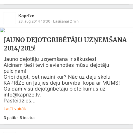
Kaprīze
28. aug 2014 16:30
· Lasīšanai
2
min
JAUNO DEJOTGRIBĒTĀJU UZŅEMŠANA
2014/2015!
Jauno dejotāju uzņemšana ir sākusies! 

Aicinam tieši tevi pievienoties mūsu dejotāju 
pulciņam! 

Gribi dejot, bet nezini kur? Nāc uz deju skolu 
KAPRĪZE un ļaujies deju burvībai kopā ar MUMS! 

Gaidām visu dejotgribētāju pieteikumus uz 
info@
kaprize.lv
.

Pasteidzies...
Lasīt vairāk
3
patīk
·
5
iesaka