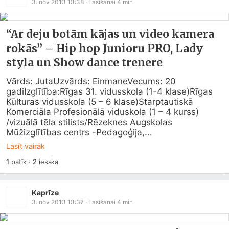
3. nov 2013 13:38
· Lasīšanai
4
min
“Ar deju botām kājas un video kamera
rokās” – Hip hop Junioru PRO, Lady
styla un Show dance trenere
Vārds: JutaUzvārds: EinmaneVecums: 20 
gadiIzglītība:Rīgas 31. vidusskola (1-4 klase)Rīgas 
Kūlturas vidusskola (5 – 6 klase)Starptautiskā 
Komerciāla Profesionālā viduskola (1 – 4 kurss) 
/vizuālā tēla stilists/Rēzeknes Augskolas 
Mūžizglītības centrs -Pedagoģija,...
Lasīt vairāk
1
patīk
·
2
iesaka
Kaprīze
3. nov 2013 13:37
· Lasīšanai
4
min