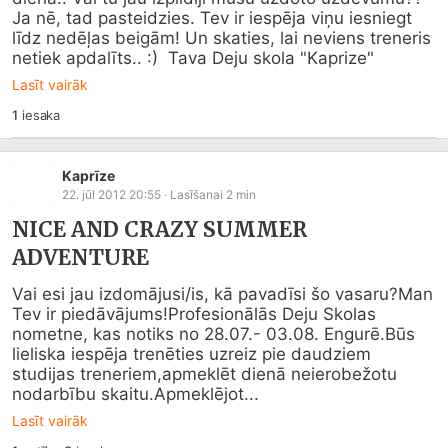
Ja nē, tad pasteidzies. Tev ir iespēja viņu iesniegt 
līdz nedēļas beigām! Un skaties, lai neviens treneris 
netiek apdalīts.. :)  Tava Deju skola "Kaprize"
Lasīt vairāk
1
iesaka
Kaprīze
22. jūl 2012 20:55
· Lasīšanai
2
min
NICE AND CRAZY SUMMER
ADVENTURE
Vai esi jau izdomājusi/is, kā pavadīsi šo vasaru?Man 
Tev ir piedāvājums!Profesionālās Deju Skolas 
nometne, kas notiks no 28.07.- 03.08. Engurē.Būs 
lieliska iespēja trenēties uzreiz pie daudziem 
studijas treneriem,apmeklēt dienā neierobežotu 
nodarbību skaitu.Apmeklējot...
Lasīt vairāk