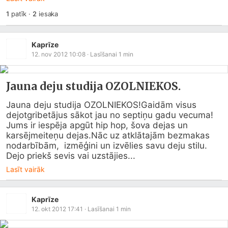
1
patīk
·
2
iesaka
Kaprīze
12. nov 2012 10:08
· Lasīšanai
1
min
Jauna deju studija OZOLNIEKOS.
Jauna deju studija OZOLNIEKOS!Gaidām visus 
dejotgribetājus sākot jau no septiņu gadu vecuma! 
Jums ir iespēja apgūt hip hop, šova dejas un 
karsējmeiteņu dejas.Nāc uz atklātajām bezmakas 
nodarbībām,  izmēģini un izvēlies savu deju stilu. 
Dejo priekš sevis vai uzstājies...
Lasīt vairāk
Kaprīze
12. okt 2012 17:41
· Lasīšanai
1
min