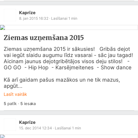
Kaprīze
8. jan 2015 16:32
· Lasīšanai
1
min
Ziemas uzņemšana 2015
Ziemas uzņemšana 2015 ir sākusies!   Gribās dejot 
vai iegūt slaidu augumu līdz vasarai - sāc jau tagad!    
Aicinam jaunus dejotgribētājos visos deju stilos!   - 
GO GO  - Hip Hop  - Karsējmeitenes  - Show dance

Kā arī gaidam pašus mazākos un ne tik mazus, 
apgūt...
Lasīt vairāk
5
patīk
·
5
iesaka
Kaprīze
15. dec 2014 12:34
· Lasīšanai
1
min