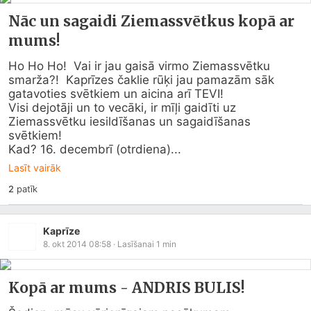
Nāc un sagaidi Ziemassvētkus kopā ar
mums!
Ho Ho Ho!  Vai ir jau gaisā virmo Ziemassvētku 
smarža?!  Kaprīzes čaklie rūķi jau pamazām sāk 
gatavoties svētkiem un aicina arī TEVI!

Visi dejotāji un to vecāki, ir mīļi gaidīti uz 
Ziemassvētku iesildīšanas un sagaidīšanas 
svētkiem!

Kad? 16. decembrī (otrdiena)...
Lasīt vairāk
2
patīk
Kaprīze
8. okt 2014 08:58
· Lasīšanai
1
min
Kopā ar mums - ANDRIS BULIS!