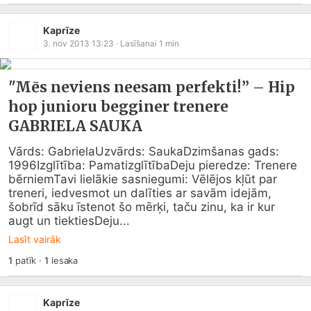
Kaprīze
3. nov 2013 13:23
· Lasīšanai
1
min
"Mēs neviens neesam perfekti!” – Hip
hop junioru begginer trenere
GABRIELA SAUKA
Vārds: GabrielaUzvārds: SaukaDzimšanas gads: 
1996Izglītība: PamatizglītībaDeju pieredze: Trenere 
bērniemTavi lielākie sasniegumi: Vēlējos kļūt par 
treneri, iedvesmot un dalīties ar savām idejām, 
šobrīd sāku īstenot šo mērķi, taču zinu, ka ir kur 
augt un tiektiesDeju...
Lasīt vairāk
1
patīk
·
1
iesaka
Kaprīze