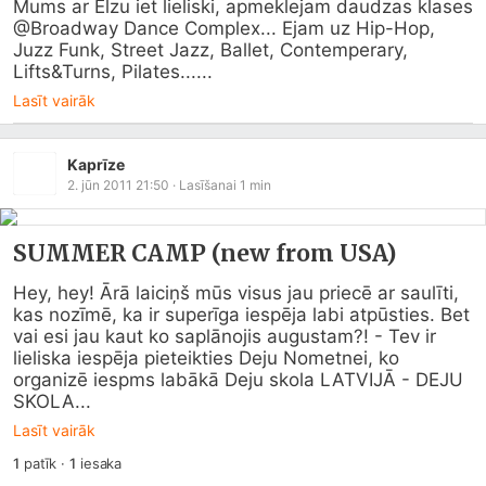
Mums ar Elzu iet lieliski, apmeklejam daudzas klases 
@Broadway Dance Complex... Ejam uz Hip-Hop, 
Juzz Funk, Street Jazz, Ballet, Contemperary, 
Lifts&Turns, Pilates......
Lasīt vairāk
Kaprīze
2. jūn 2011 21:50
· Lasīšanai
1
min
SUMMER CAMP (new from USA)
Hey, hey! Ārā laiciņš mūs visus jau priecē ar saulīti, 
kas nozīmē, ka ir superīga iespēja labi atpūsties. Bet 
vai esi jau kaut ko saplānojis augustam?! - Tev ir 
lieliska iespēja pieteikties Deju Nometnei, ko 
organizē iespms labākā Deju skola LATVIJĀ - DEJU 
SKOLA...
Lasīt vairāk
1
patīk
·
1
iesaka