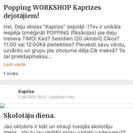
Popping WORKSHOP Kaprīzes
dejotājiem!
Hei, Deju skolas "Kaprize" dejotāj! :)Tev ir unikāla 
iespēja Izmēģināt POPPING (fiksācijas) pie deju 
trenera TIMO! Kad? Sestdien (20.oktobrī) Cikos? 
11:00 vai 12:00Kā pieteikties? Pieraksti savu vārdu, 
uzvārdu un grupu pie ziņojuma dēļa.Cik maksā? 1ls 
(ar priekšapmaksu...
Lasīt vairāk
1
iesaka
Kaprīze
1. okt 2012 16:02
· Lasīšanai
1
min
Skolotāju diena.
Jau oktobris ir klāt un strauji tuvojās skolotāju 
diena.. Vai tu jau izpildiji mūsu uzdoto uzdevumu?? 