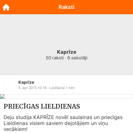
Raksti
Kaprīze
50
raksti ·
6
sekotāji
Kaprīze
5. apr 2015 10:16
· Lasīšanai
1
min
PRIECĪGAS LIELDIENAS
Deju studija KAPRĪZE novēl saulainas un priecīgas 
Lieldienas visiem saviem dejotājiem un viņu 
vecākiem!
