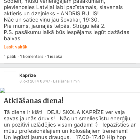
Šodien, mūsu vērienīgajam pasākumam, 
pievienosies Latvijai labi pazīstamais, slavenais 
aktieris un dzejnieks - ANDRIS BULIS! 

Nāc un satiec viņu jau šovakar, 19:30. 

Pie mums, jaunajās telpās, Strūgu ielā 2.

P.S. pasākumu laikā būs iespējams iegūt dažādas 
balvas...
Lasīt vairāk
1
patīk
·
1
komentārs
·
1
iesaka
Kaprīze
8. okt 2014 08:47
· Lasīšanai
1
min
Atklāšanas diena!
Tā diena ir klāt!   DEJU SKOLA KAPRĪZE ver vaļa 
savas jaunās druvis!   Nāc un smelies īstu enerģiju, 
un pozitīvi uzlādējies visam gadam! :)   Iepazīsties ar 
mūsu profesionālajiem un kolosālajiem treneriem!   
Un iegūsti jaunus draugus.   17.00-17.40 Hip hop 