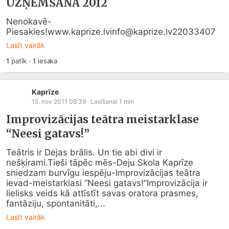
UZŅEMŠANA 2012
Nenokavē-
Piesakies!www.kaprize.lvinfo@kaprize.lv22033407
Lasīt vairāk
1
patīk
·
1
iesaka
Kaprīze
15. nov 2011 08:39
· Lasīšanai
1
min
Improvizācijas teātra meistarklase
“Neesi gatavs!”
Teātris ir Dejas brālis. Un tie abi divi ir 
nešķirami.Tieši tāpēc mēs-Deju Skola Kaprīze 
sniedzam burvīgu iespēju-Improvizācijas teātra 
ievad-meistarklasi “Neesi gatavs!”Improvizācija ir 
lielisks veids kā attīstīt savas oratora prasmes, 
fantāziju, spontanitāti,...
Lasīt vairāk