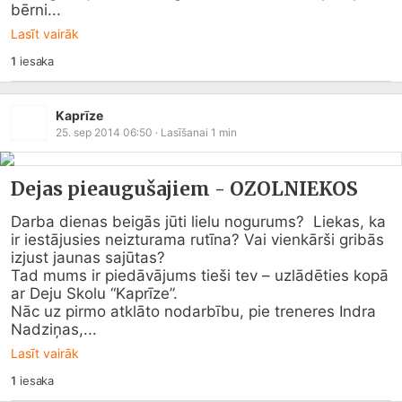
bērni...
Lasīt vairāk
1
iesaka
Kaprīze
25. sep 2014 06:50
· Lasīšanai
1
min
Dejas pieaugušajiem - OZOLNIEKOS
Darba dienas beigās jūti lielu nogurums?  Liekas, ka 
ir iestājusies neizturama rutīna? Vai vienkārši gribās 
izjust jaunas sajūtas?

Tad mums ir piedāvājums tieši tev – uzlādēties kopā 
ar Deju Skolu “Kaprīze”.

Nāc uz pirmo atklāto nodarbību, pie treneres Indra 
Nadziņas,...
Lasīt vairāk
1
iesaka