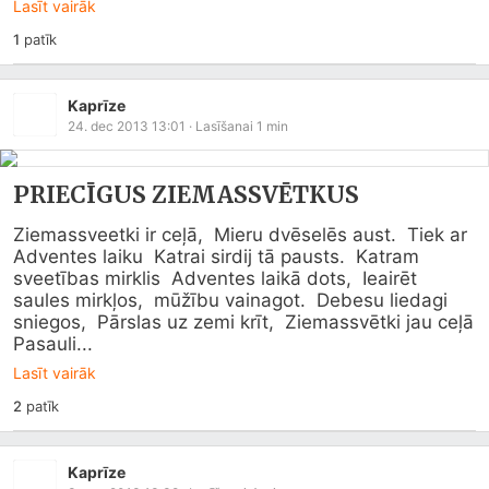
Lasīt vairāk
1
patīk
Kaprīze
24. dec 2013 13:01
· Lasīšanai
1
min
PRIECĪGUS ZIEMASSVĒTKUS
Ziemassveetki ir ceļā,  Mieru dvēselēs aust.  Tiek ar 
Adventes laiku  Katrai sirdij tā pausts.  Katram 
sveetības mirklis  Adventes laikā dots,  Ieairēt 
saules mirkļos,  mūžību vainagot.  Debesu liedagi 
sniegos,  Pārslas uz zemi krīt,  Ziemassvētki jau ceļā  
Pasauli...
Lasīt vairāk
2
patīk
Kaprīze