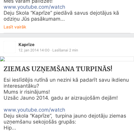
www.youtube.com/watch
Deju Skola “Kaprīze” piedāvā savus dejotājus kā 
odziņu Jūs pasākumam...
Lasīt vairāk
Kaprīze
12. jan 2014 14:00
· Lasīšanai
2
min
ZIEMAS UZŅEMŠANA TURPINĀS!
Esi ieslīdējis rutīnā un nezini kā padarīt savu ikdienu 
interesantāku?

Mums ir risinājums!

Uzsāc Jauno 2014. gadu ar aizraujošām dejām!  

www.youtube.com/watch
Deju skola “Kaprīze”,  turpina jauno dejotāju ziemas 
uzņemšanu sekojošās grupās:

Hip...