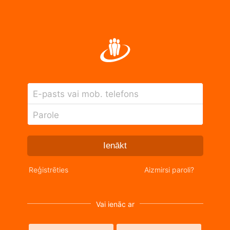
E-pasts vai mob. telefons
Parole
Ienākt
Reģistrēties
Aizmirsi paroli?
Vai ienāc ar