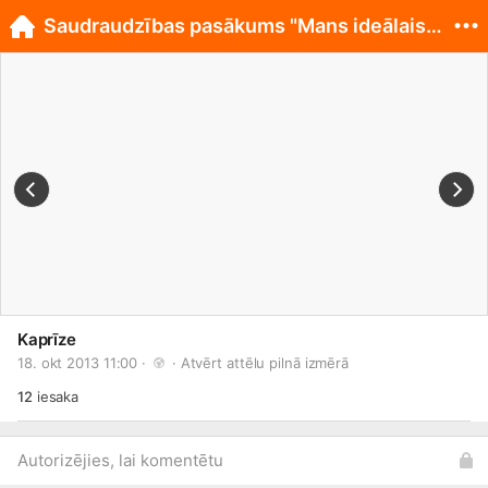
Saudraudzības pasākums "Mans ideālais dejotājs"
Kaprīze
18. okt 2013 11:00 · 
 · 
Atvērt attēlu pilnā izmērā
12
iesaka
Autorizējies, lai komentētu