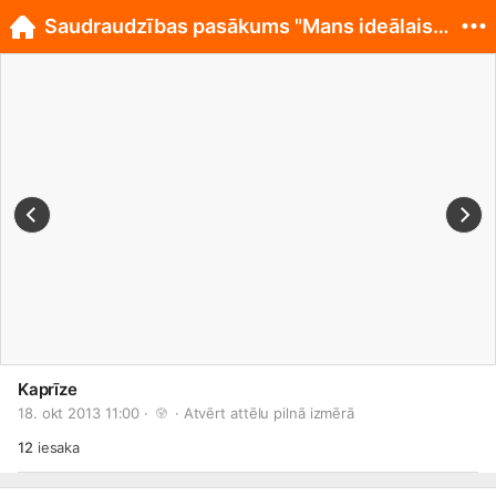
Saudraudzības pasākums "Mans ideālais dejotājs"
Kaprīze
18. okt 2013 11:00 · 
 · 
Atvērt attēlu pilnā izmērā
12
iesaka