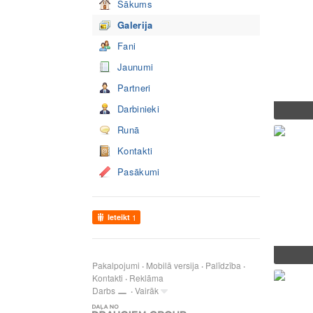
Sākums
Galerija
Fani
Jaunumi
Partneri
Darbinieki
Runā
Kontakti
Pasākumi
Ieteikt
1
Pakalpojumi
Mobilā versija
Palīdzība
Kontakti
Reklāma
Darbs
Vairāk