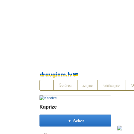
Pāriet
uz
saturu
Šodien
Ziņas
Galerijas
S
Kaprīze
Sekot