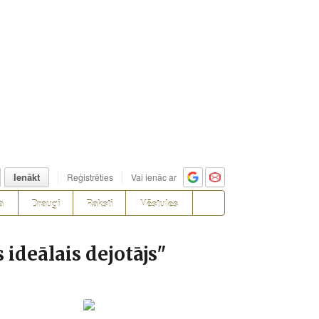
Ienākt
Reģistrēties
Vai ienāc ar
a
Draugi
Raksti
Vēstules
deālais dejotājs"