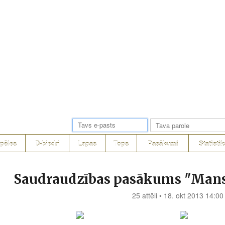
pēles
D-biedri
Lapas
Tops
Pasākumi
Statistik
Saudraudzības pasākums "Mans i
25 attēli • 18. okt 2013 14:00