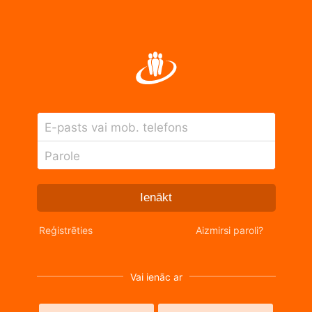
E-pasts vai mob. telefons
Parole
Ienākt
Reģistrēties
Aizmirsi paroli?
Vai ienāc ar