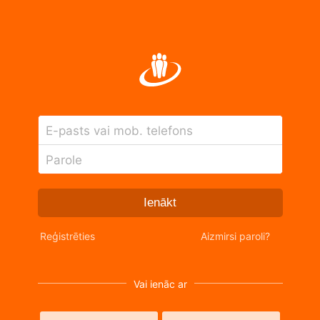
E-pasts vai mob. telefons
Parole
Ienākt
Reģistrēties
Aizmirsi paroli?
Vai ienāc ar