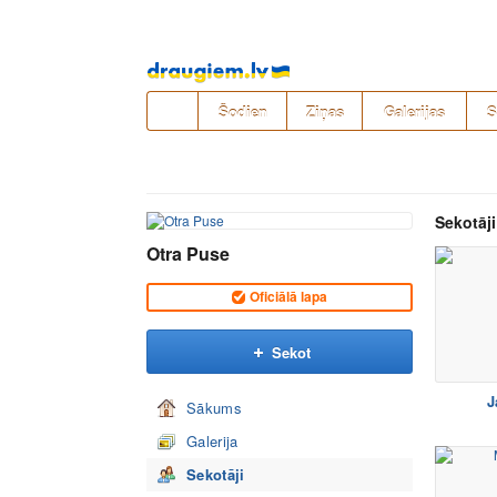
Pāriet
uz
saturu
Šodien
Ziņas
Galerijas
S
Sekotāji
Otra Puse
Oficiālā lapa
Sekot
J
Sākums
Galerija
Sekotāji