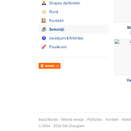
Grupas dalībnieki
Runā
Kontakti
Mā
Sekotāji
(
Jautājumi&Atbildes
Pasākumi
Ieteikt
15
Va
Iepazīšanās
Mobilā versija
Palīdzība
Kontakti
Notei
© 2004 - 2026 SIA Draugiem