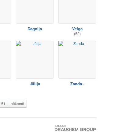
Dagnija
Velga
(52)
Jūlija
Zanda -
51
nākamā