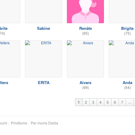
rīte
Sabīne
Renāte
Brigita
74)
(65)
(75)
lters
ERITA
Aivars
Anda
(69)
(54)
1
2
3
4
5
6
7
...
kumi
Privātums
Par mums
Darbs