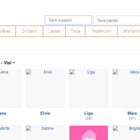
pēles
D-biedri
Lapas
Tops
Pasākumi
Statistik
 -
Visi
ana
Elvis
Līga
Māra
(35)
(37)