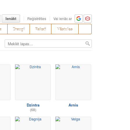
Ienākt
Reģistrēties
Vai ienāc ar
a
Draugi
Raksti
Vēstules
Dzintra
Arnis
(68)