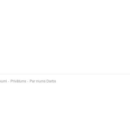
kumi
Privātums
Par mums
Darbs