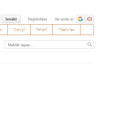
Ienākt
Reģistrēties
Vai ienāc ar
a
Draugi
Raksti
Vēstules