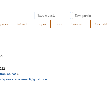
pēles
D-biedri
Lapas
Tops
Pasākumi
Statistik
i
se
622
trapuse.net
otrapuse.management@gmail.com