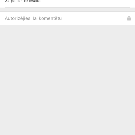
22
patīk
·
19
iesaka
Autorizējies, lai komentētu