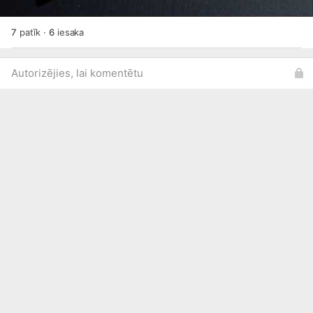
7
patīk
·
6
iesaka
Autorizējies, lai komentētu