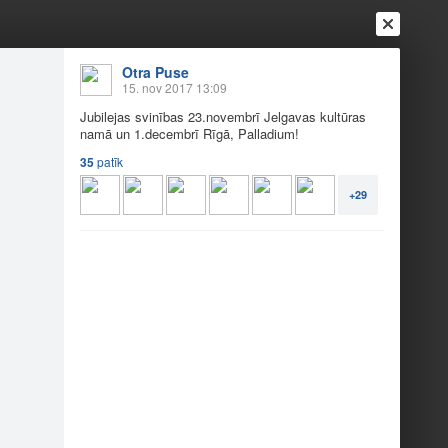
Ienākt
Reģistrēties
Vai ienāc ar
Otra Puse
15. nov 2017 13:09
a
Draugi
Raksti
Vēstules
Jubilejas svinības 23.novembrī Jelgavas kultūras
namā un 1.decembrī Rīgā, Palladium!
35
patīk
 gadi!
+29
lladium!