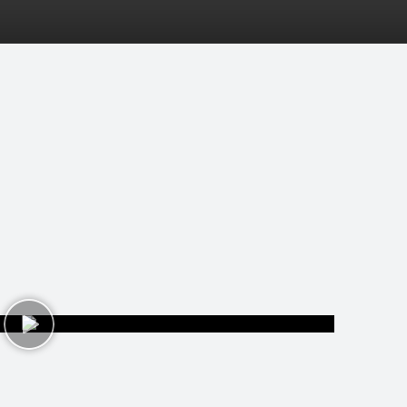
pēles
D-biedri
Lapas
Tops
Pasākumi
Statistik
grupai Otra Puse 25
1 video • 15. nov 2017 15:09
s svinības 23.novembrī Jelgavas kultūras namā un 1.decembrī Rīgā, Pa