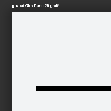
grupai Otra Puse 25 gadi!
Pāriet
uz
saturu
Šodien
Ziņas
Galerijas
S
Otra Puse
Oficiālā lapa
Jubileja
Sekot
Sākums
Galerija
Sekotāji
Grupas dalībnieki
Runā