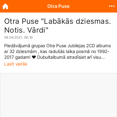
Otra Puse
Otra Puse "Labākās dziesmas.
Notis. Vārdi"
06.04.2021. 06:19
Piedāvājumā grupas Otra Puse Jubilejas 2CD albums
ar 32 dziesmām , kas radušās laika posmā no 1992-
2017 gadam! ❤️ Dubultalbumā atradīsiet arī visu
dziesmu vārdus un notis! 🥁🎼 Dāvanā personīgs
Lasīt vairāk
vēlējums un autogrāfs! 😊 Raksti PM! 😉