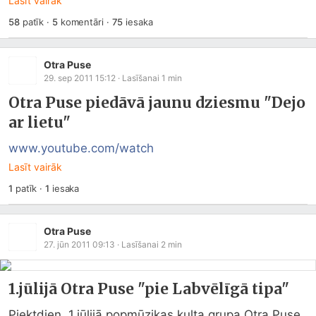
Lasīt vairāk
58
patīk
·
5
komentāri
·
75
iesaka
Otra Puse
29. sep 2011 15:12
· Lasīšanai
1
min
Otra Puse piedāvā jaunu dziesmu "Dejo
ar lietu"
www.youtube.com/watch
Lasīt vairāk
1
patīk
·
1
iesaka
Otra Puse
27. jūn 2011 09:13
· Lasīšanai
2
min
1.jūlijā Otra Puse "pie Labvēlīgā tipa"
Piektdien, 1.jūlijā popmūzikas kulta grupa Otra Puse 