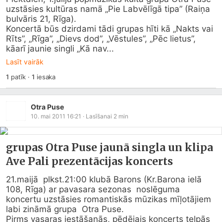
uzstāsies kultūras namā „Pie Labvēlīgā tipa” (Raiņa 
bulvāris 21, Rīga). 

Koncertā būs dzirdami tādi grupas hīti kā „Nakts vai 
Rīts”, „Rīga”, „Dievs dod”, „Vēstules”, „Pēc lietus”, 
kāarī jaunie singli „Kā nav...
Lasīt vairāk
1
patīk
·
1
iesaka
Otra Puse
10. mai 2011 16:21
· Lasīšanai
2
min
grupas Otra Puse jaunā singla un klipa
Ave Pali prezentācijas koncerts
21.maijā  plkst.21:00 klubā Barons (Kr.Barona ielā 
108, Rīga) ar pavasara sezonas  noslēguma 
koncertu uzstāsies romantiskās mūzikas mīļotājiem 
labi zināmā grupa  Otra Puse.

Pirms vasaras iestāšanās, pēdējais koncerts telpās 