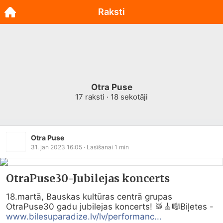
Raksti
Otra Puse
17
raksti ·
18
sekotāji
Otra Puse
31. jan 2023 16:05
· Lasīšanai
1
min
OtraPuse30-Jubilejas koncerts
18.martā, Bauskas kultūras centrā grupas 
OtraPuse30 gadu jubilejas koncerts! 🥁🎸🎼Biļetes -
www.bilesuparadize.lv/lv/performanc...