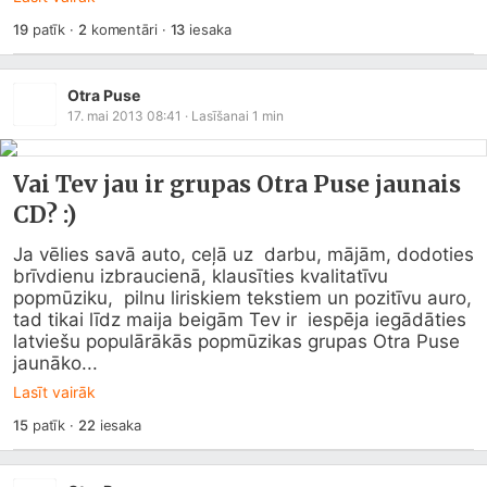
19
patīk
·
2
komentāri
·
13
iesaka
Otra Puse
17. mai 2013 08:41
· Lasīšanai
1
min
Vai Tev jau ir grupas Otra Puse jaunais
CD? :)
Ja vēlies savā auto, ceļā uz  darbu, mājām, dodoties 
brīvdienu izbraucienā, klausīties kvalitatīvu 
popmūziku,  pilnu liriskiem tekstiem un pozitīvu auro, 
tad tikai līdz maija beigām Tev ir  iespēja iegādāties 
latviešu populārākās popmūzikas grupas Otra Puse 
jaunāko...
Lasīt vairāk
15
patīk
·
22
iesaka