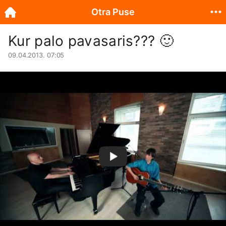
Otra Puse
Kur palo pavasaris???
🙂
09.04.2013. 07:05