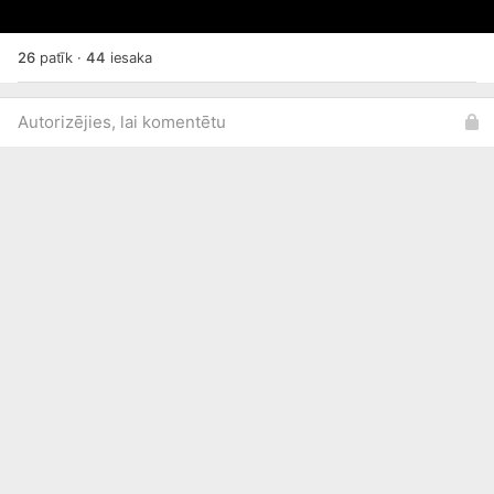
26
patīk
·
44
iesaka
Autorizējies, lai komentētu