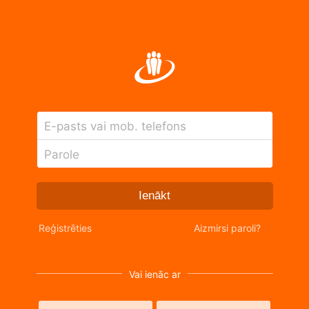
E-pasts vai mob. telefons
Parole
Ienākt
Reģistrēties
Aizmirsi paroli?
Vai ienāc ar