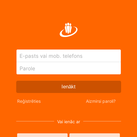
E-pasts vai mob. telefons
Parole
Ienākt
Reģistrēties
Aizmirsi paroli?
Vai ienāc ar