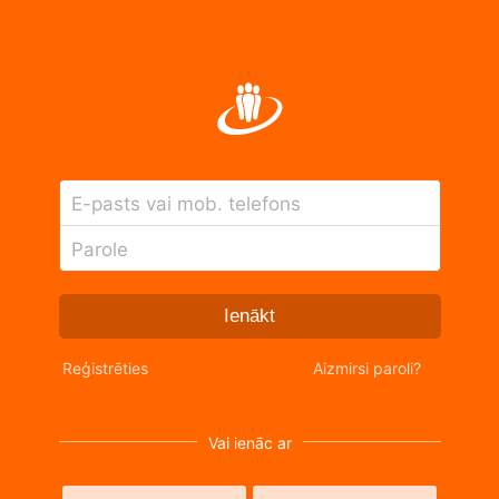
E-pasts vai mob. telefons
Parole
Ienākt
Reģistrēties
Aizmirsi paroli?
Vai ienāc ar