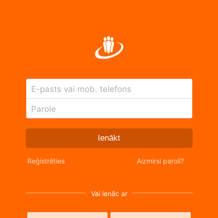
E-pasts vai mob. telefons
Parole
Ienākt
Reģistrēties
Aizmirsi paroli?
Vai ienāc ar