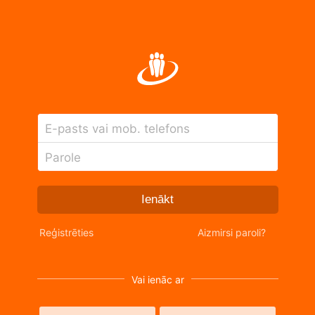
E-pasts vai mob. telefons
Parole
Ienākt
Reģistrēties
Aizmirsi paroli?
Vai ienāc ar