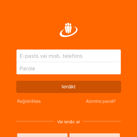
E-pasts vai mob. telefons
Parole
Ienākt
Reģistrēties
Aizmirsi paroli?
Vai ienāc ar