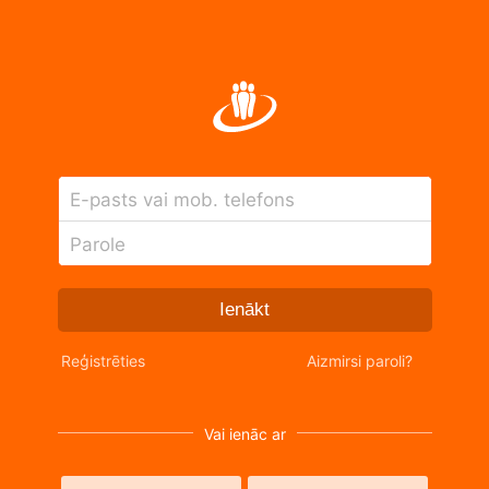
E-pasts vai mob. telefons
Parole
Ienākt
Reģistrēties
Aizmirsi paroli?
Vai ienāc ar